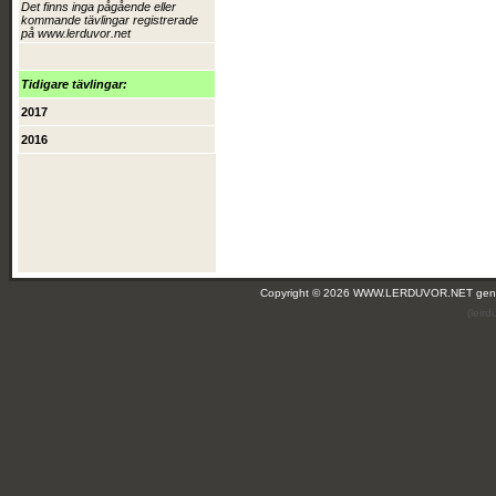
Det finns inga pågående eller
kommande tävlingar registrerade
på www.lerduvor.net
Tidigare tävlingar:
2017
2016
Copyright © 2026 WWW.LERDUVOR.NET ge
(leir