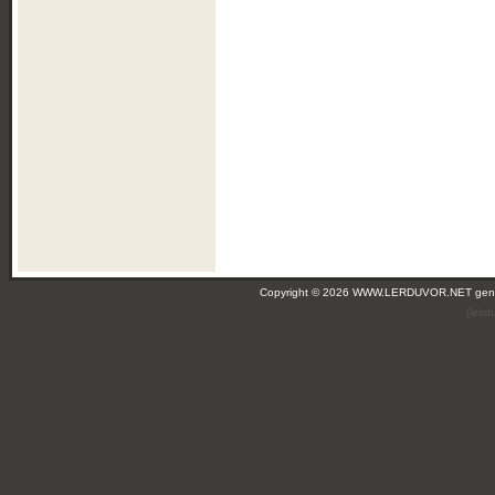
Copyright © 2026 WWW.LERDUVOR.NET ge
(leir