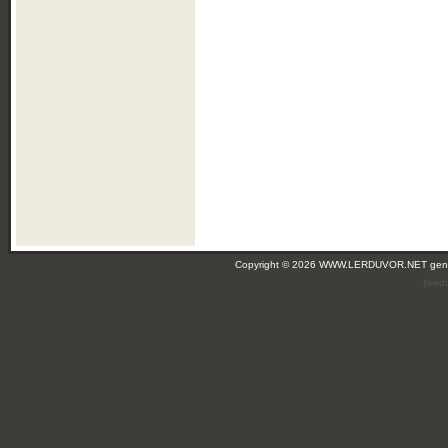
Copyright © 2026 WWW.LERDUVOR.NET ge
(leir