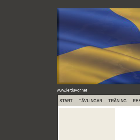
www.lerduvor.net
START
TÄVLINGAR
TRÄNING
RE