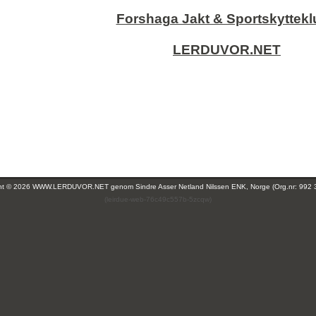
Forshaga Jakt & Sportskyttek
LERDUVOR.NET
ght © 2026 WWW.LERDUVOR.NET genom
Sindre Asser Netland Nilssen ENK, Norge (Org.nr: 992 
(leirdue-web-76c49c557b-5zcqw)