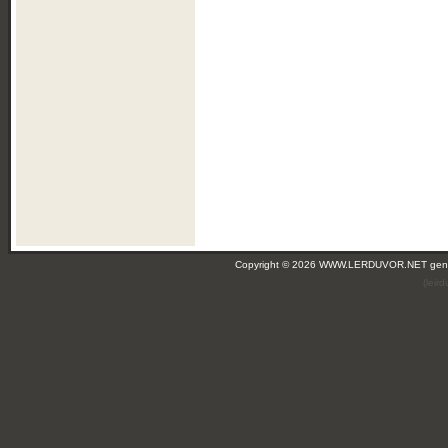
Copyright © 2026 WWW.LERDUVOR.NET ge
(leir