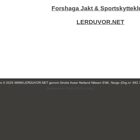
Forshaga Jakt & Sportskyttek
LERDUVOR.NET
ght © 2026 WWW.LERDUVOR.NET genom
Sindre Asser Netland Nilssen ENK, Norge (Org.nr: 992 
(leirdue-web-76c49c557b-2xvxg)