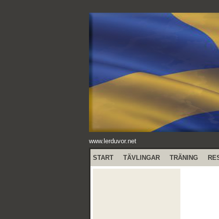
www.lerduvor.net
START
TÄVLINGAR
TRÄNING
RE