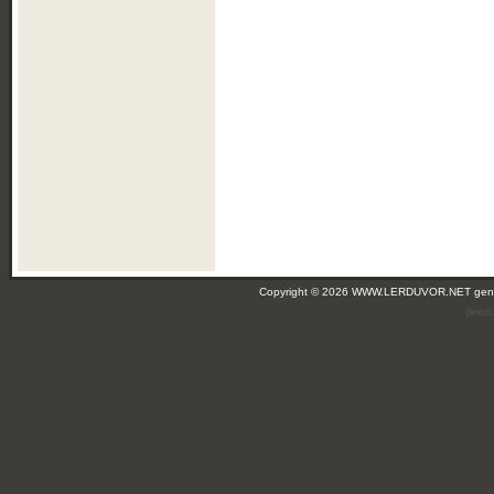
Copyright © 2026 WWW.LERDUVOR.NET ge
(leir