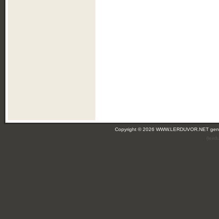
Copyright © 2026 WWW.LERDUVOR.NET ge
(leir