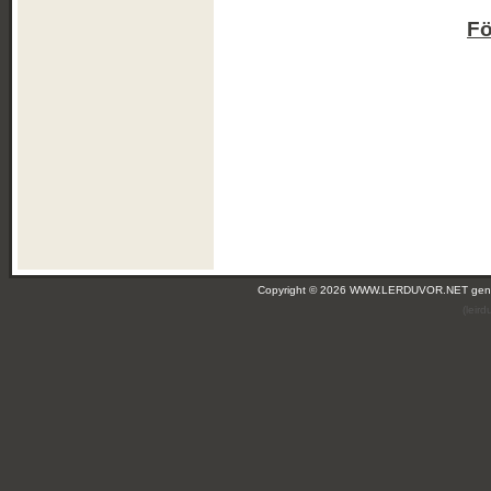
Fö
Copyright © 2026 WWW.LERDUVOR.NET ge
(leir