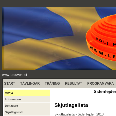
www.lerduvor.net
START
TÄVLINGAR
TRÄNING
RESULTAT
PROGRAMVARA
Sidenfejde
Meny:
Information
Skjutlagslista
Deltagare
Skjutlagslista
Skjutlagslista - Sidenfejden 2013