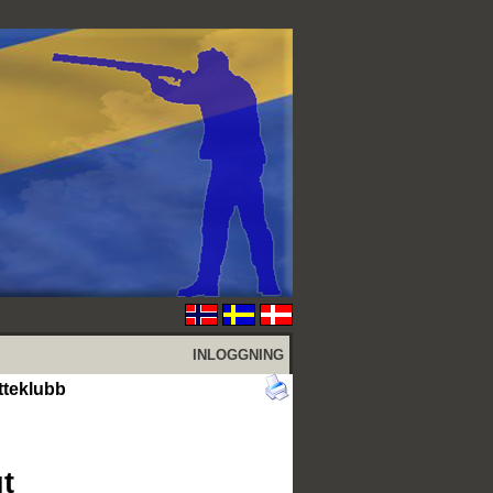
INLOGGNING
tteklubb
t