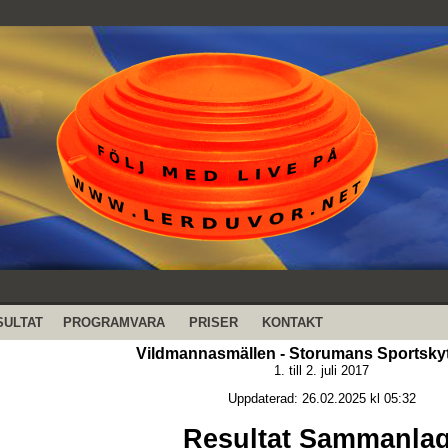
SULTAT
PROGRAMVARA
PRISER
KONTAKT
Vildmannasmällen - Storumans Sportsky
1. till 2. juli 2017
Uppdaterad: 26.02.2025 kl 05:32
Resultat Sammanlag