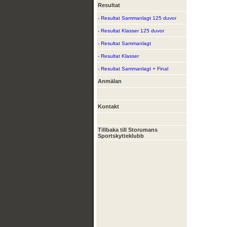
Resultat
- Resultat Sammanlagt 125 duvor
- Resultat Klasser 125 duvor
- Resultat Sammanlagt
- Resultat Klasser
- Resultat Sammanlagt + Final
Anmälan
Kontakt
Tillbaka till Storumans
Sportskytteklubb