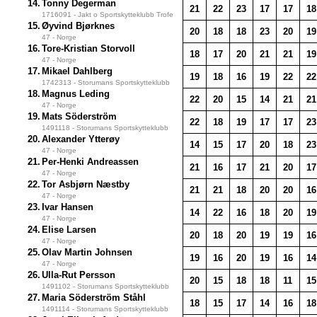
14.
Tonny Degerman
21
22
23
17
17
18
1716091 - Jakt o Sportskytteklubb Trofe
15.
Øyvind Bjørknes
20
18
18
23
20
19
47 - Norge
16.
Tore-Kristian Storvoll
18
17
20
21
21
19
47 - Norge
17.
Mikael Dahlberg
19
18
16
19
22
22
1742313 - Storumans Sportskytteklubb
18.
Magnus Leding
22
20
15
14
21
21
47 - Norge
19.
Mats Söderström
22
18
19
17
17
23
1491118 - Storumans Sportskytteklubb
20.
Alexander Ytterøy
14
15
17
20
18
23
47 - Norge
21.
Per-Henki Andreassen
21
16
17
21
20
17
47 - Norge
22.
Tor Asbjørn Næstby
21
21
18
20
20
16
47 - Norge
23.
Ivar Hansen
14
22
16
18
20
19
47 - Norge
24.
Elise Larsen
20
18
20
19
19
16
47 - Norge
25.
Olav Martin Johnsen
19
16
20
19
16
14
47 - Norge
26.
Ulla-Rut Persson
20
15
18
18
11
15
1491102 - Storumans Sportskytteklubb
27.
Maria Söderström Ståhl
18
15
17
14
16
18
1491114 - Storumans Sportskytteklubb