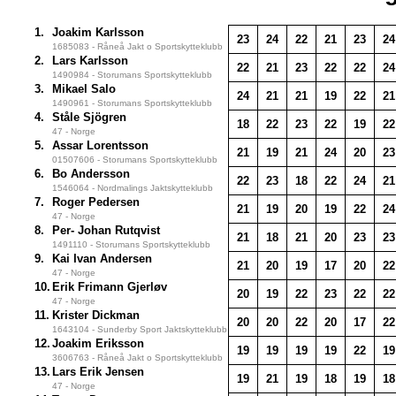
1.
Joakim Karlsson
23
24
22
21
23
24
1685083 - Råneå Jakt o Sportskytteklubb
2.
Lars Karlsson
22
21
23
22
22
24
1490984 - Storumans Sportskytteklubb
3.
Mikael Salo
24
21
21
19
22
21
1490961 - Storumans Sportskytteklubb
4.
Ståle Sjögren
18
22
23
22
19
22
47 - Norge
5.
Assar Lorentsson
21
19
21
24
20
23
01507606 - Storumans Sportskytteklubb
6.
Bo Andersson
22
23
18
22
24
21
1546064 - Nordmalings Jaktskytteklubb
7.
Roger Pedersen
21
19
20
19
22
24
47 - Norge
8.
Per- Johan Rutqvist
21
18
21
20
23
23
1491110 - Storumans Sportskytteklubb
9.
Kai Ivan Andersen
21
20
19
17
20
22
47 - Norge
10.
Erik Frimann Gjerløv
20
19
22
23
22
22
47 - Norge
11.
Krister Dickman
20
20
22
20
17
22
1643104 - Sunderby Sport Jaktskytteklubb
12.
Joakim Eriksson
19
19
19
19
22
19
3606763 - Råneå Jakt o Sportskytteklubb
13.
Lars Erik Jensen
19
21
19
18
19
18
47 - Norge