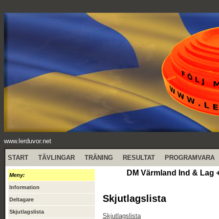
www.lerduvor.net
START
TÄVLINGAR
TRÄNING
RESULTAT
PROGRAMVARA
DM Värmland Ind & Lag +
Meny:
Information
Skjutlagslista
Deltagare
Skjutlagslista
Skjutlagslista