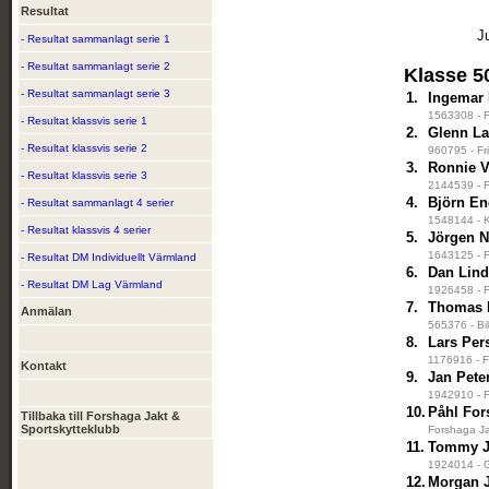
Resultat
J
- Resultat sammanlagt serie 1
- Resultat sammanlagt serie 2
Klasse 5
- Resultat sammanlagt serie 3
1.
Ingemar
1563308 - F
- Resultat klassvis serie 1
2.
Glenn L
- Resultat klassvis serie 2
960795 - Fr
3.
Ronnie V
- Resultat klassvis serie 3
2144539 - F
4.
Björn En
- Resultat sammanlagt 4 serier
1548144 - K
- Resultat klassvis 4 serier
5.
Jörgen N
1643125 - F
- Resultat DM Individuellt Värmland
6.
Dan Lin
- Resultat DM Lag Värmland
1926458 - F
7.
Thomas 
Anmälan
565376 - Bi
8.
Lars Per
1176916 - F
Kontakt
9.
Jan Pete
1942910 - F
10.
Påhl For
Tillbaka till Forshaga Jakt &
Sportskytteklubb
Forshaga Ja
11.
Tommy J
1924014 - G
12.
Morgan 