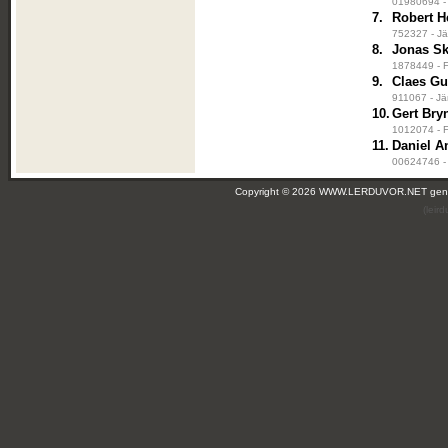
01980694 - 
7.
Robert H
752327 - Jä
8.
Jonas S
1878449 - F
9.
Claes Gu
911067 - Jä
10.
Gert Bry
1012074 - F
11.
Daniel A
00624746 - 
Copyright © 2026 WWW.LERDUVOR.NET ge
(leir