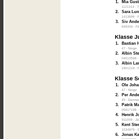
1.
Mia Gust
1121314 - T
2.
Sara Lu
1413696 - F
3.
Siv And
649334 - För
Klasse J
1.
Bastian 
47 - Norge
2.
Albin St
04013548 - 
3.
Albin La
2901219 - F
Klasse S
1.
Ole Joha
47 - Norge
2.
Per And
45 - Danma
3.
Patrik M
00817198 - 
4.
Henrik 
911059 - Jä
5.
Kent Ste
1034979 - S
6.
Jonas Ka