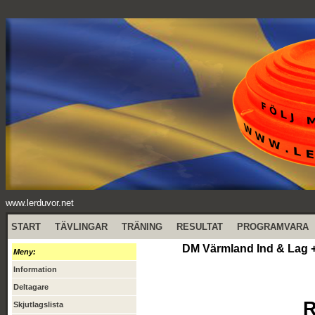
www.lerduvor.net
START
TÄVLINGAR
TRÄNING
RESULTAT
PROGRAMVARA
DM Värmland Ind & Lag +
Meny:
Information
Deltagare
R
Skjutlagslista