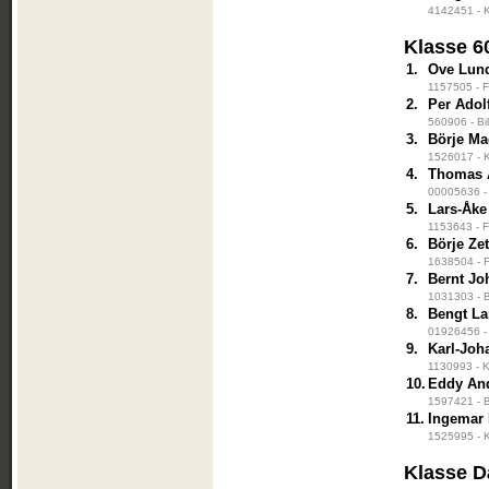
4142451 - K
Klasse 6
1.
Ove Lun
1157505 - F
2.
Per Adol
560906 - Bi
3.
Börje M
1526017 - K
4.
Thomas 
00005636 -
5.
Lars-Åke
1153643 - F
6.
Börje Ze
1638504 - F
7.
Bernt J
1031303 - B
8.
Bengt La
01926456 - 
9.
Karl-Joh
1130993 - K
10.
Eddy An
1597421 - B
11.
Ingemar
1525995 - K
Klasse 