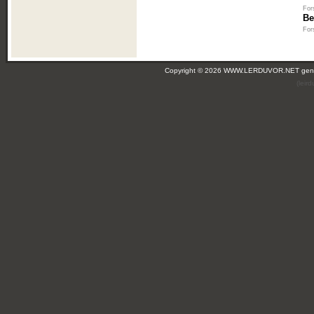
For
Be
For
Copyright © 2026 WWW.LERDUVOR.NET ge
(leir