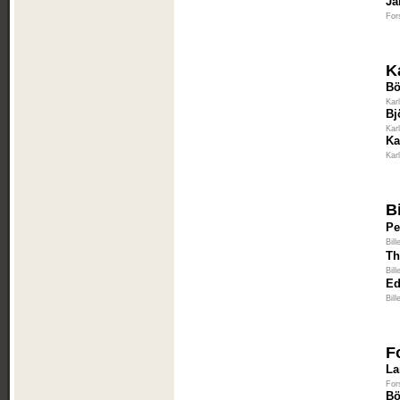
Ja
For
K
Bö
Kar
Bj
Kar
Ka
Kar
B
Pe
Bil
Th
Bil
Ed
Bil
F
La
For
Bö