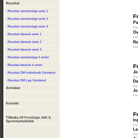
Resultat
- Resultat sammanlagt serie 1
F
- Resultat sammanlagt serie 2
Pa
- Resultat sammanlagt serie 3
For
Ov
- Resultat klassvis serie 1
For
Ro
- Resultat klassvis serie 2
For
- Resultat klassvis serie 3
- Resultat sammanlagt 4 serier
- Resultat klassvis 4 serier
F
Jo
- Resultat DM Individuellt Värmland
For
- Resultat DM Lag Värmland
Da
For
Anmälan
Jo
For
Kontakt
F
Tillbaka till Forshaga Jakt &
In
Sportskytteklubb
For
La
For