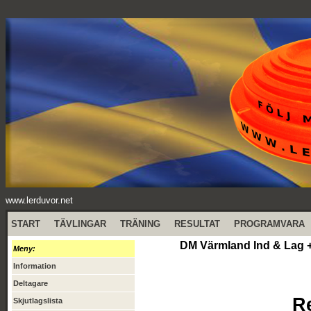
www.lerduvor.net
START
TÄVLINGAR
TRÄNING
RESULTAT
PROGRAMVARA
DM Värmland Ind & Lag +
Meny:
Information
Deltagare
R
Skjutlagslista