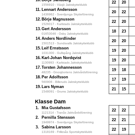
22
20
1556910 - Växjö Jaktskytteklubb
11.
Lennart Andersson
20
22
1436962 - Svenljunga Skytteförening
12.
Börje Magnusson
22
20
1526017 - Karlstads Jaktskytteklubb
13.
Gert Andersson
18
23
01653046 - Osby Jaktskytteklubb
14.
Anders Nordlinder
20
20
1501513 - Sundsvalls Jaktskytteklubb
15.
Leif Ernstsson
19
20
1031300 - Gullspång Jaktskytteklubb
16.
Karl-Johan Nordqvist
19
20
1130993 - Karlstads Jaktskytteklubb
17.
Torsten Johannesson
19
18
48235 - Gnosjöortens Jaktvårdsförening
18.
Per Adolfsson
17
19
560906 - Billeruds Jaktskytteklubb
19.
Lars Nyman
21
15
1548091 - Grums Jaktskytteklubb
Klasse Dam
1.
Mia Gustafsson
22
22
1121314 - Tranås Jaktvårdsförening
2.
Pernilla Stensson
22
21
1949974 - Svenljunga Skytteförening
3.
Sabina Larsson
22
19
1318169 - Frillesås Sportskytteklubb