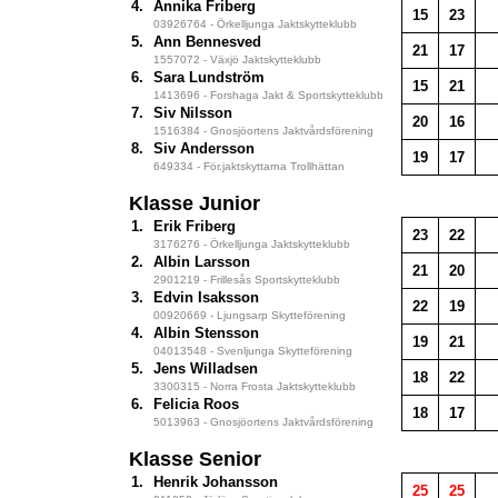
4.
Annika Friberg
15
23
03926764 - Örkelljunga Jaktskytteklubb
5.
Ann Bennesved
21
17
1557072 - Växjö Jaktskytteklubb
6.
Sara Lundström
15
21
1413696 - Forshaga Jakt & Sportskytteklubb
7.
Siv Nilsson
20
16
1516384 - Gnosjöortens Jaktvårdsförening
8.
Siv Andersson
19
17
649334 - För.jaktskyttarna Trollhättan
Klasse Junior
1.
Erik Friberg
23
22
3176276 - Örkelljunga Jaktskytteklubb
2.
Albin Larsson
21
20
2901219 - Frillesås Sportskytteklubb
3.
Edvin Isaksson
22
19
00920669 - Ljungsarp Skytteförening
4.
Albin Stensson
19
21
04013548 - Svenljunga Skytteförening
5.
Jens Willadsen
18
22
3300315 - Norra Frosta Jaktskytteklubb
6.
Felicia Roos
18
17
5013963 - Gnosjöortens Jaktvårdsförening
Klasse Senior
1.
Henrik Johansson
25
25