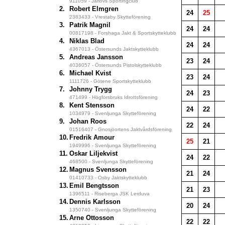
911059 - Järlövs Sportingclub
2.
Robert Elmgren
24
25
2383433 - Vrestaby Skytteförening
3.
Patrik Magnil
24
24
00817198 - Forshaga Jakt & Sportskytteklubb
4.
Niklas Blad
24
24
4367013 - Östersunds Jaktskytteklubb
5.
Andreas Jansson
23
24
4036057 - Östersunds Pistolskytteklubb
6.
Michael Kvist
23
24
1111726 - Götene Sportskytteklubb
7.
Johnny Trygg
24
23
471499 - Högforsbruks Idrottsförening
8.
Kent Stensson
24
22
1034979 - Svenljunga Skytteförening
9.
Johan Roos
22
24
01516407 - Gnosjöortens Jaktvårdsförening
10.
Fredrik Amour
25
21
1949996 - Svenljunga Skytteförening
11.
Oskar Liljekvist
24
22
468500 - Svenljunga Skytteförening
12.
Magnus Svensson
21
24
01410733 - Osby Jaktskytteklubb
13.
Emil Bengtsson
21
23
1396511 - Riseberga JSK Lerduva
14.
Dennis Karlsson
20
24
1350740 - Svenljunga Skytteförening
15.
Arne Ottosson
22
22