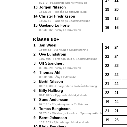
17
22
57170 - Falköpings Sportskytteklubb
13.
Jörgen Nilsson
19
20
1643125 - Frillesås Sportskytteklubb
14.
Christer Fredriksson
19
18
1406271 - Falköpings Sportskytteklubb
15.
Gaetano Lo Forte
16
16
03930382 - Visby Lerduveklubb
Klasse 60+
1.
Jan Widell
24
24
1560453 - Svenljunga Skytteförening
2.
Ove Lundström
23
24
1157505 - Forshaga Jakt & Sportskytteklubb
3.
Ulf Strandnert
22
23
00204929 - Visby Lerduveklubb
4.
Thomas Ahl
22
22
00005636 - Åby Skytteklubb
5.
Bertil Nilsson
21
22
01516383 - Gnosjöortens Jaktvårdsförening
6.
Billy Hallberg
22
21
01411072 - Oppunda Jaktskytteklubb
7.
Sune Andersson
19
24
675185 - För.jaktskyttarna Trollhättan
8.
Tomas Bengtsson
21
21
513748 - Göteborgs Pistol och Sportskytteklubb
9.
Bernt Johanson
19
23
1031303 - Björneborgs Jaktskytteklubb
10.
Börje Sandberg