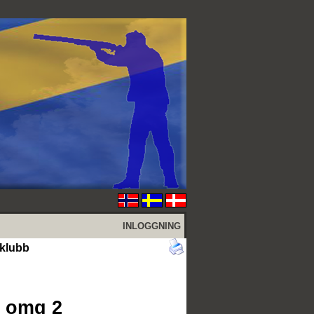
INLOGGNING
eklubb
r omg 2