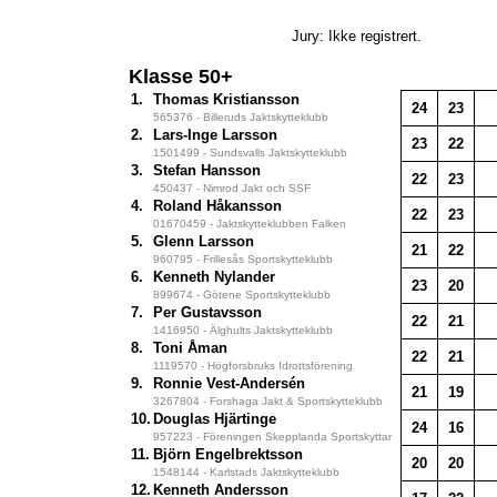
Jury: Ikke registrert.
Klasse 50+
1.
Thomas Kristiansson
24
23
565376 - Billeruds Jaktskytteklubb
2.
Lars-Inge Larsson
23
22
1501499 - Sundsvalls Jaktskytteklubb
3.
Stefan Hansson
22
23
450437 - Nimrod Jakt och SSF
4.
Roland Håkansson
22
23
01670459 - Jaktskytteklubben Falken
5.
Glenn Larsson
21
22
960795 - Frillesås Sportskytteklubb
6.
Kenneth Nylander
23
20
899674 - Götene Sportskytteklubb
7.
Per Gustavsson
22
21
1416950 - Älghults Jaktskytteklubb
8.
Toni Åman
22
21
1119570 - Högforsbruks Idrottsförening
9.
Ronnie Vest-Andersén
21
19
3267804 - Forshaga Jakt & Sportskytteklubb
10.
Douglas Hjärtinge
24
16
957223 - Föreningen Skepplanda Sportskyttar
11.
Björn Engelbrektsson
20
20
1548144 - Karlstads Jaktskytteklubb
12.
Kenneth Andersson