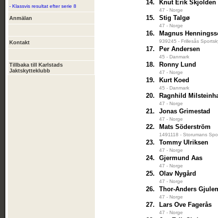
14.
Knut Erik Skjolden
- Klassvis resultat efter serie 8
47 - Norge
15.
Stig Talgø
Anmälan
47 - Norge
16.
Magnus Henningss
939245 - Frillesås Sportsk
Kontakt
17.
Per Andersen
45 - Danmark
18.
Ronny Lund
Tillbaka till Karlstads
Jaktskytteklubb
47 - Norge
19.
Kurt Koed
45 - Danmark
20.
Ragnhild Milstein
47 - Norge
21.
Jonas Grimestad
47 - Norge
22.
Mats Söderström
1491118 - Storumans Spor
23.
Tommy Ulriksen
47 - Norge
24.
Gjermund Aas
47 - Norge
25.
Olav Nygård
47 - Norge
26.
Thor-Anders Gjule
47 - Norge
27.
Lars Ove Fagerås
47 - Norge