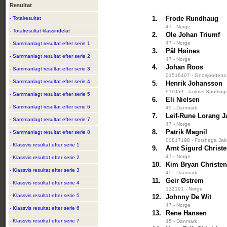
Resultat
1.
Frode Rundhaug
- Totalresultat
47 - Norge
- Totalresultat klassindelat
2.
Ole Johan Triumf
47 - Norge
- Sammanlagt resultat efter serie 1
3.
Pål Høines
- Sammanlagt resultat efter serie 2
47 - Norge
4.
Johan Roos
- Sammanlagt resultat efter serie 3
01516407 - Gnosjöortens 
- Sammanlagt resultat efter serie 4
5.
Henrik Johansson
911059 - Järlövs Sporting
- Sammanlagt resultat efter serie 5
6.
Eli Nielsen
- Sammanlagt resultat efter serie 6
45 - Danmark
7.
Leif-Rune Lorang J
- Sammanlagt resultat efter serie 7
47 - Norge
8.
Patrik Magnil
- Sammanlagt resultat efter serie 8
00817198 - Forshaga Jakt
- Klassvis resultat efter serie 1
9.
Arnt Sigurd Christ
47 - Norge
- Klassvis resultat efter serie 2
10.
Kim Bryan Christe
- Klassvis resultat efter serie 3
45 - Danmark
11.
Geir Østrem
- Klassvis resultat efter serie 4
132191 - Norge
- Klassvis resultat efter serie 5
12.
Johnny De Wit
47 - Norge
- Klassvis resultat efter serie 6
13.
Rene Hansen
- Klassvis resultat efter serie 7
45 - Danmark