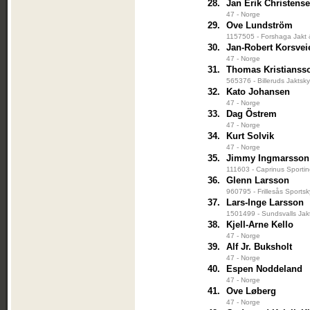
28.
Jan Erik Christens
47 - Norge
29.
Ove Lundström
1157505 - Forshaga Jakt 
30.
Jan-Robert Korsvei
47 - Norge
31.
Thomas Kristianss
565376 - Billeruds Jaktsk
32.
Kato Johansen
47 - Norge
33.
Dag Östrem
47 - Norge
34.
Kurt Solvik
47 - Norge
35.
Jimmy Ingmarsson
111603 - Caprinus Sporti
36.
Glenn Larsson
960795 - Frillesås Sportsk
37.
Lars-Inge Larsson
1501499 - Sundsvalls Jak
38.
Kjell-Arne Kello
47 - Norge
39.
Alf Jr. Buksholt
47 - Norge
40.
Espen Noddeland
47 - Norge
41.
Ove Løberg
47 - Norge