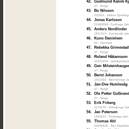
42.
Gudmund Kalvik Kj
47 - Norge
43.
Bo Nilsson
511920 - Järlövs Sporting
44.
Jonas Karlsson
01980694 - Forshaga Jakt
45.
Anders Nordlinder
1501513 - Sundsvalls Jak
46.
Kuno Danielsen
45 - Danmark
47.
Rebekka Grimestad
47 - Norge
48.
Roland Håkansson
01670459 - Jaktskytteklu
49.
Geir Milsteinhauge
47 - Norge
50.
Bernt Johanson
1031303 - Björneborgs Ja
51.
Jan-Ove Humlevåg
47 - Norge
52.
Ole Petter Gulbran
47 - Norge
53.
Erik Friberg
3176276 - Örkelljunga Jak
54.
Jan Peterson
1942910 - Forshaga Jakt 
55.
Thomas Ahl
00005636 - Åby Skyttekl