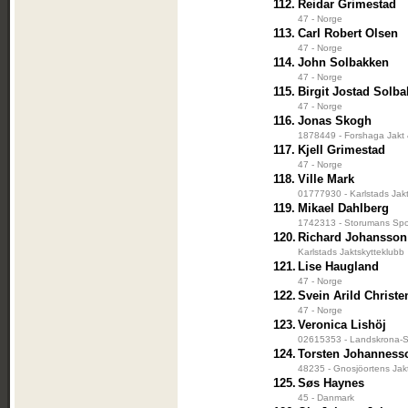
112.
Reidar Grimestad
47 - Norge
113.
Carl Robert Olsen
47 - Norge
114.
John Solbakken
47 - Norge
115.
Birgit Jostad Solb
47 - Norge
116.
Jonas Skogh
1878449 - Forshaga Jakt 
117.
Kjell Grimestad
47 - Norge
118.
Ville Mark
01777930 - Karlstads Jak
119.
Mikael Dahlberg
1742313 - Storumans Spo
120.
Richard Johansson
Karlstads Jaktskytteklubb
121.
Lise Haugland
47 - Norge
122.
Svein Arild Christ
47 - Norge
123.
Veronica Lishöj
02615353 - Landskrona-Sa
124.
Torsten Johanness
48235 - Gnosjöortens Jak
125.
Søs Haynes
45 - Danmark