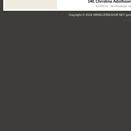
140.
Christina Adolfsso
4335674 - Nordmalings Ja
Copyright © 2026 WWW.LERDUVOR.NET ge
(leir