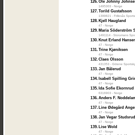
126.
Ole Johnny Johns
1495303 - Norge
127.
Torild Gustafsson
1399821 - Frillesås Sport
128.
Kjell Haugland
47 - Norge
129.
Maria Söderström S
1491114 - Storumans Spor
130.
Knut Erland Hanse
47 - Norge
131.
Trine Kjøniksen
47 - Norge
132.
Claes Olsson
431353 - Götene Sportsky
133.
Jan Bålerud
47 - Norge
134.
Isabell Spilling Gr
47 - Norge
135.
Ida Sofie Ekornrud
6316903 - Norge
136.
Anders F. Noddela
47 - Norge
137.
Line Ødegård Angel
47 - Norge
138.
Jan Vegar Studsru
47 - Norge
139.
Lise Wold
47 - Norge