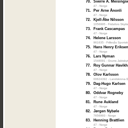
70.
Sverre A. Meisings
47 - Norge
71.
Per Arne Ånonli
47 - Norge
72.
Kjell-Åke Nilsson
1056995 - Fridafors Skytt
73.
Frank Cascampas
47 - Norge
74.
Helene Larsson
961635 - Frillesås Sportsk
75.
Hans Henry Erikse
47 - Norge
76.
Lars Nyman
1548091 - Grums Jaktskyt
77.
Roy Gunnar Havik
47 - Norge
78.
Olov Karlsson
00624392 - Landskrona-Sa
79.
Dag-Hugo Karlsen
47 - Norge
80.
Oddvar Rogneby
47 - Norge
81.
Rune Aukland
47 - Norge
82.
Jørgen Nybøle
7656993 - Norge
83.
Henning Brattlien
47 - Norge