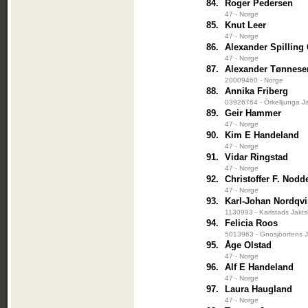
84.
Roger Pedersen
47 - Norge
85.
Knut Leer
47 - Norge
86.
Alexander Spilling
47 - Norge
87.
Alexander Tønnese
20009460 - Norge
88.
Annika Friberg
03926764 - Örkelljunga Ja
89.
Geir Hammer
47 - Norge
90.
Kim E Handeland
47 - Norge
91.
Vidar Ringstad
47 - Norge
92.
Christoffer F. Nodd
47 - Norge
93.
Karl-Johan Nordqvi
1130993 - Karlstads Jakts
94.
Felicia Roos
5013963 - Gnosjöortens J
95.
Åge Olstad
47 - Norge
96.
Alf E Handeland
47 - Norge
97.
Laura Haugland
47 - Norge