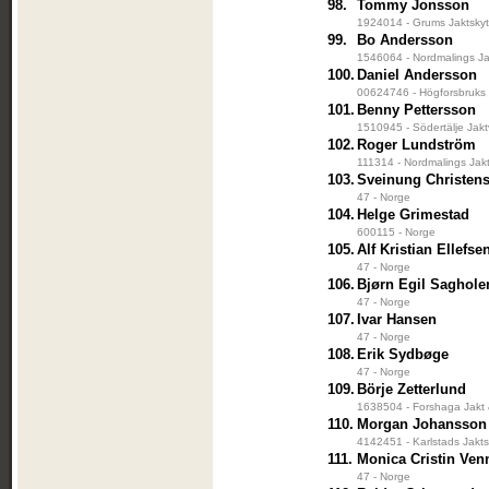
98.
Tommy Jonsson
1924014 - Grums Jaktskyt
99.
Bo Andersson
1546064 - Nordmalings Ja
100.
Daniel Andersson
00624746 - Högforsbruks 
101.
Benny Pettersson
1510945 - Södertälje Jakt
102.
Roger Lundström
111314 - Nordmalings Jak
103.
Sveinung Christen
47 - Norge
104.
Helge Grimestad
600115 - Norge
105.
Alf Kristian Ellefse
47 - Norge
106.
Bjørn Egil Saghole
47 - Norge
107.
Ivar Hansen
47 - Norge
108.
Erik Sydbøge
47 - Norge
109.
Börje Zetterlund
1638504 - Forshaga Jakt 
110.
Morgan Johansson
4142451 - Karlstads Jakts
111.
Monica Cristin Ven
47 - Norge