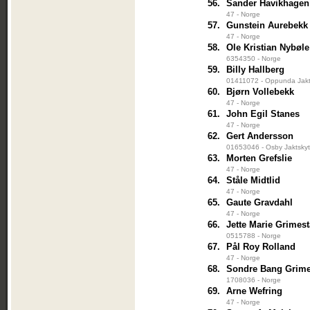
56.
Sander Havikhagen
47 - Norge
57.
Gunstein Aurebekk
47 - Norge
58.
Ole Kristian Nybøle
6354350 - Norge
59.
Billy Hallberg
01411072 - Oppunda Jakt
60.
Bjørn Vollebekk
47 - Norge
61.
John Egil Stanes
47 - Norge
62.
Gert Andersson
01653046 - Osby Jaktskyt
63.
Morten Grefslie
47 - Norge
64.
Ståle Midtlid
47 - Norge
65.
Gaute Gravdahl
47 - Norge
66.
Jette Marie Grimes
0515788 - Norge
67.
Pål Roy Rolland
47 - Norge
68.
Sondre Bang Grim
1708036 - Norge
69.
Arne Wefring
47 - Norge