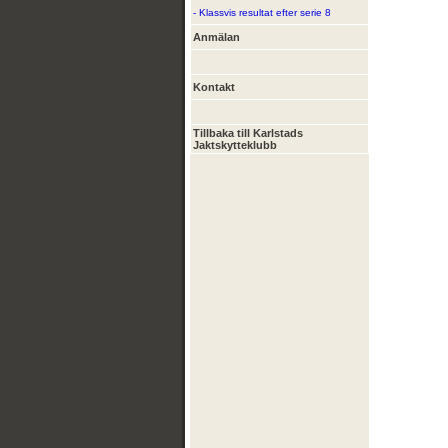
- Klassvis resultat efter serie 8
Anmälan
Kontakt
Tillbaka till Karlstads
Jaktskytteklubb