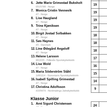
6.
Jette Marie Grimestad Buksholt
19
0515788 - Norge
7.
Monica Cristin Vennevik
19
47 - Norge
8.
Lise Haugland
19
47 - Norge
9.
Trine Kjøniksen
19
47 - Norge
10.
Birgit Jostad Solbakken
18
47 - Norge
11.
Søs Haynes
18
45 - Danmark
12.
Line Ødegård Angeloff
18
47 - Norge
13.
Helene Larsson
17
961635 - Frillesås Sportskytteklubb
14.
Lise Wold
16
47 - Norge
15.
Maria Söderström Ståhl
15
1491114 - Storumans Sportskytteklubb
16.
Isabell Spilling Grimestad
14
47 - Norge
17.
Christina Adolfsson
9
4335674 - Nordmalings Jaktskytteklubb
Klasse Junior
1.
Arnt Sigurd Christensen
24