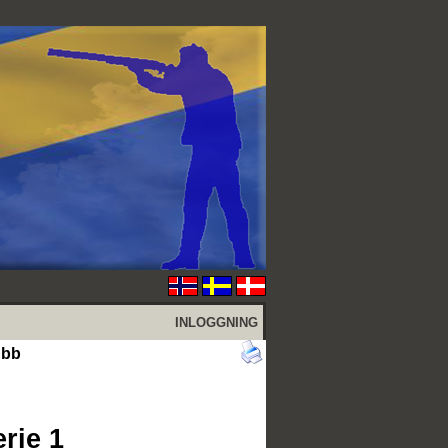
INLOGGNING
ubb
erie 1