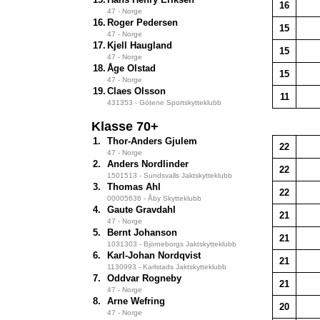
16
47 - Norge
16.
Roger Pedersen
15
47 - Norge
17.
Kjell Haugland
15
47 - Norge
18.
Åge Olstad
15
47 - Norge
19.
Claes Olsson
11
431353 - Götene Sportskytteklubb
Klasse 70+
1.
Thor-Anders Gjulem
22
47 - Norge
2.
Anders Nordlinder
22
1501513 - Sundsvalls Jaktskytteklubb
3.
Thomas Ahl
22
00005636 - Åby Skytteklubb
4.
Gaute Gravdahl
21
47 - Norge
5.
Bernt Johanson
21
1031303 - Björneborgs Jaktskytteklubb
6.
Karl-Johan Nordqvist
21
1130993 - Karlstads Jaktskytteklubb
7.
Oddvar Rogneby
21
47 - Norge
8.
Arne Wefring
20
47 - Norge