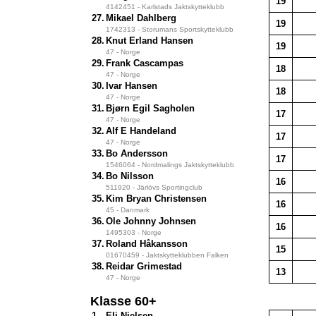
19
4142451 - Karlstads Jaktskytteklubb
27.
Mikael Dahlberg
19
1742313 - Storumans Sportskytteklubb
28.
Knut Erland Hansen
19
47 - Norge
29.
Frank Cascampas
18
47 - Norge
30.
Ivar Hansen
18
47 - Norge
31.
Bjørn Egil Sagholen
17
47 - Norge
32.
Alf E Handeland
17
47 - Norge
33.
Bo Andersson
17
1546064 - Nordmalings Jaktskytteklubb
34.
Bo Nilsson
16
511920 - Järlövs Sportingclub
35.
Kim Bryan Christensen
16
45 - Danmark
36.
Ole Johnny Johnsen
16
1495303 - Norge
37.
Roland Håkansson
15
01670459 - Jaktskytteklubben Falken
38.
Reidar Grimestad
13
47 - Norge
Klasse 60+
1.
Eli Nielsen