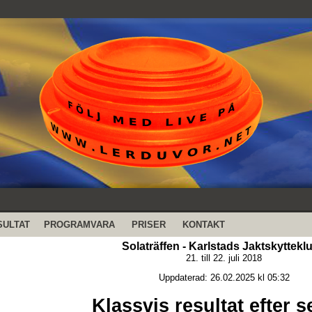
SULTAT
PROGRAMVARA
PRISER
KONTAKT
Solaträffen - Karlstads Jaktskyttekl
21. till 22. juli 2018
Uppdaterad: 26.02.2025 kl 05:32
Klassvis resultat efter s