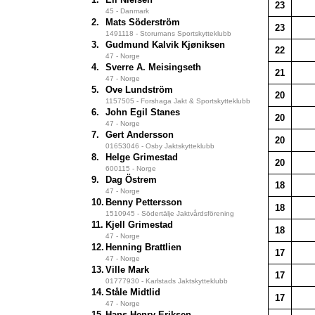
23
45 - Danmark
2.
Mats Söderström
23
1491118 - Storumans Sportskytteklubb
3.
Gudmund Kalvik Kjøniksen
22
47 - Norge
4.
Sverre A. Meisingseth
21
47 - Norge
5.
Ove Lundström
20
1157505 - Forshaga Jakt & Sportskytteklubb
6.
John Egil Stanes
20
47 - Norge
7.
Gert Andersson
20
01653046 - Osby Jaktskytteklubb
8.
Helge Grimestad
20
600115 - Norge
9.
Dag Östrem
18
47 - Norge
10.
Benny Pettersson
18
1510945 - Södertälje Jaktvårdsförening
11.
Kjell Grimestad
18
47 - Norge
12.
Henning Brattlien
17
47 - Norge
13.
Ville Mark
17
01777930 - Karlstads Jaktskytteklubb
14.
Ståle Midtlid
17
47 - Norge
15.
Hans Henry Eriksen