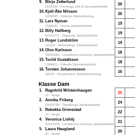
9.
Börje Zetterlund
20
1638504 - Forshaga Jakt & Sportskytteklubb
10.
Kjell-Åke Nilsson
20
1056995 - Fridafors Skytteförening
11.
Lars Nyman
19
1548091 - Grums Jaktskytteklubb
12.
Billy Hallberg
19
01411072 - Oppunda Jaktskytteklubb
13.
Roger Lundström
19
111314 - Nordmalings Jaktskytteklubb
14.
Olov Karlsson
18
00624392 - Landskrona-Saxtorps Jaktskytteklubb
15.
Torild Gustafsson
18
1399821 - Frillesås Sportskytteklubb
16.
Torsten Johannesson
16
48235 - Gnosjöortens Jaktvårdsförening
Klasse Dam
1.
Ragnhild Milsteinhaugen
25
47 - Norge
2.
Annika Friberg
24
03926764 - Örkelljunga Jaktskytteklubb
3.
Rebekka Grimestad
22
47 - Norge
4.
Veronica Lishöj
21
02615353 - Landskrona-Saxtorps Jaktskytteklubb
5.
Laura Haugland
20
47 - Norge