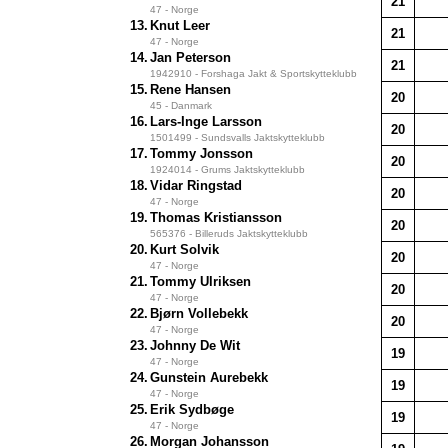
21
47 - Norge
13.
Knut Leer
21
47 - Norge
14.
Jan Peterson
21
1942910 - Forshaga Jakt & Sportskytteklubb
15.
Rene Hansen
20
45 - Danmark
16.
Lars-Inge Larsson
20
1501499 - Sundsvalls Jaktskytteklubb
17.
Tommy Jonsson
20
1924014 - Grums Jaktskytteklubb
18.
Vidar Ringstad
20
47 - Norge
19.
Thomas Kristiansson
20
565376 - Billeruds Jaktskytteklubb
20.
Kurt Solvik
20
47 - Norge
21.
Tommy Ulriksen
20
47 - Norge
22.
Bjørn Vollebekk
20
47 - Norge
23.
Johnny De Wit
19
47 - Norge
24.
Gunstein Aurebekk
19
47 - Norge
25.
Erik Sydbøge
19
47 - Norge
26.
Morgan Johansson