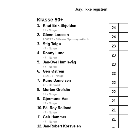
Jury: Ikke registrert.
Klasse 50+
1.
Knut Erik Skjolden
24
47 - Norge
2.
Glenn Larsson
24
960795 - Frillesås Sportskytteklubb
3.
Stig Talgø
23
47 - Norge
4.
Ronny Lund
23
47 - Norge
5.
Jan-Ove Humlevåg
23
47 - Norge
6.
Geir Østrem
22
132191 - Norge
7.
Kuno Danielsen
22
45 - Danmark
8.
Morten Grefslie
22
47 - Norge
9.
Gjermund Aas
21
47 - Norge
10.
Pål Roy Rolland
21
47 - Norge
11.
Geir Hammer
21
47 - Norge
12.
Jan-Robert Korsveien