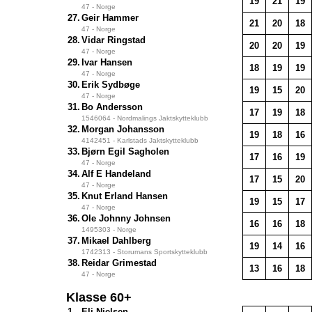
19
21
19
47 - Norge
27.
Geir Hammer
21
20
18
47 - Norge
28.
Vidar Ringstad
20
20
19
47 - Norge
29.
Ivar Hansen
18
19
19
47 - Norge
30.
Erik Sydbøge
19
15
20
47 - Norge
31.
Bo Andersson
17
19
18
1546064 - Nordmalings Jaktskytteklubb
32.
Morgan Johansson
19
18
16
4142451 - Karlstads Jaktskytteklubb
33.
Bjørn Egil Sagholen
17
16
19
47 - Norge
34.
Alf E Handeland
17
15
20
47 - Norge
35.
Knut Erland Hansen
19
15
17
47 - Norge
36.
Ole Johnny Johnsen
16
16
18
1495303 - Norge
37.
Mikael Dahlberg
19
14
16
1742313 - Storumans Sportskytteklubb
38.
Reidar Grimestad
13
16
18
47 - Norge
Klasse 60+
1.
Eli Nielsen