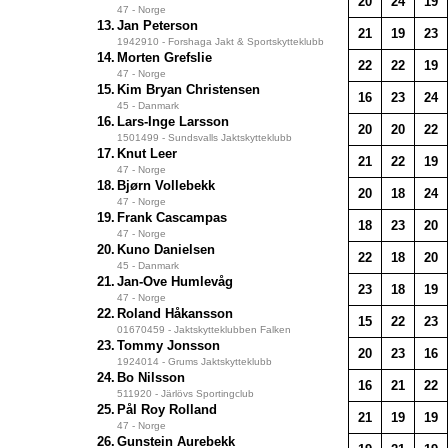
20
24
19
47 - Norge
13.
Jan Peterson
21
19
23
1942910 - Forshaga Jakt & Sportskytteklubb
14.
Morten Grefslie
22
22
19
47 - Norge
15.
Kim Bryan Christensen
16
23
24
45 - Danmark
16.
Lars-Inge Larsson
20
20
22
1501499 - Sundsvalls Jaktskytteklubb
17.
Knut Leer
21
22
19
47 - Norge
18.
Bjørn Vollebekk
20
18
24
47 - Norge
19.
Frank Cascampas
18
23
20
47 - Norge
20.
Kuno Danielsen
22
18
20
45 - Danmark
21.
Jan-Ove Humlevåg
23
18
19
47 - Norge
22.
Roland Håkansson
15
22
23
01670459 - Jaktskytteklubben Falken
23.
Tommy Jonsson
20
23
16
1924014 - Grums Jaktskytteklubb
24.
Bo Nilsson
16
21
22
511920 - Järlövs Sportingclub
25.
Pål Roy Rolland
21
19
19
47 - Norge
26.
Gunstein Aurebekk