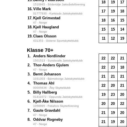
18
19
17
1510945 - Södertälje Jaktvårdsförening
16.
Ville Mark
17
19
18
01777930 - Karlstads Jaktskytteklubb
17.
Kjell Grimestad
18
16
15
47 - Norge
18.
Kjell Haugland
15
15
14
47 - Norge
19.
Claes Olsson
11
12
19
431353 - Götene Sportskytteklubb
Klasse 70+
1.
Anders Nordlinder
22
22
21
1501513 - Sundsvalls Jaktskytteklubb
2.
Thor-Anders Gjulem
22
23
18
47 - Norge
3.
Bernt Johanson
21
21
21
1031303 - Björneborgs Jaktskytteklubb
4.
Thomas Ahl
22
20
21
00005636 - Åby Skytteklubb
5.
Billy Hallberg
19
23
20
01411072 - Oppunda Jaktskytteklubb
6.
Kjell-Åke Nilsson
20
20
22
1056995 - Fridafors Skytteförening
7.
Gaute Gravdahl
21
19
20
47 - Norge
8.
Oddvar Rogneby
21
19
20
47 - Norge