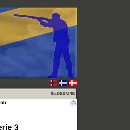
INLOGGNING
ubb
erie 3