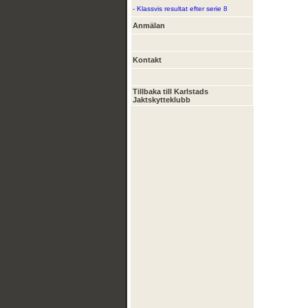
- Klassvis resultat efter serie 8
Anmälan
Kontakt
Tillbaka till Karlstads
Jaktskytteklubb