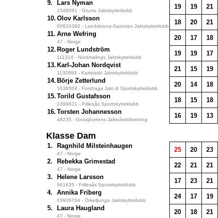
9.
Lars Nyman
19
19
21
1548091 - Grums Jaktskytteklubb
10.
Olov Karlsson
18
20
21
00624392 - Landskrona-Saxtorps Jaktskytteklubb
11.
Arne Wefring
20
17
18
47 - Norge
12.
Roger Lundström
19
19
17
111314 - Nordmalings Jaktskytteklubb
13.
Karl-Johan Nordqvist
21
15
19
1130993 - Karlstads Jaktskytteklubb
14.
Börje Zetterlund
20
14
18
1638504 - Forshaga Jakt & Sportskytteklubb
15.
Torild Gustafsson
18
15
18
1399821 - Frillesås Sportskytteklubb
16.
Torsten Johannesson
16
19
13
48235 - Gnosjöortens Jaktvårdsförening
Klasse Dam
1.
Ragnhild Milsteinhaugen
25
20
23
47 - Norge
2.
Rebekka Grimestad
22
21
21
47 - Norge
3.
Helene Larsson
17
23
21
961635 - Frillesås Sportskytteklubb
4.
Annika Friberg
24
17
19
03926764 - Örkelljunga Jaktskytteklubb
5.
Laura Haugland
20
18
21
47 - Norge