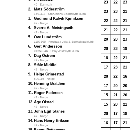
23
22
23
45 - Danmark
2.
Mats Söderström
23
23
21
1491118 - Storumans Sportskytteklubb
3.
Gudmund Kalvik Kjøniksen
22
22
21
47 - Norge
4.
Sverre A. Meisingseth
21
22
21
47 - Norge
5.
Ove Lundström
20
20
23
1157505 - Forshaga Jakt & Sportskytteklubb
6.
Gert Andersson
20
23
19
01653046 - Osby Jaktskytteklubb
7.
Dag Östrem
18
22
21
47 - Norge
8.
Ståle Midtlid
17
23
21
47 - Norge
9.
Helge Grimestad
20
22
16
600115 - Norge
10.
Henning Brattlien
17
20
20
47 - Norge
11.
Roger Pedersen
15
21
20
47 - Norge
12.
Åge Olstad
15
20
21
47 - Norge
13.
John Egil Stanes
20
17
18
47 - Norge
14.
Hans Henry Eriksen
16
17
21
47 - Norge
15.
Benny Pettersson