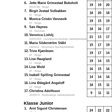
6.
Jette Marie Grimestad Buksholt
19
19
20
0515788 - Norge
7.
Birgit Jostad Solbakken
18
20
18
47 - Norge
8.
Monica Cristin Vennevik
19
15
19
47 - Norge
9.
Søs Haynes
18
16
17
45 - Danmark
10.
Veronica Lishöj
21
13
17
02615353 - Landskrona-Saxtorps Jaktskytteklubb
11.
Maria Söderström Ståhl
15
17
19
1491114 - Storumans Sportskytteklubb
12.
Trine Kjøniksen
19
17
14
47 - Norge
13.
Lise Haugland
19
14
15
47 - Norge
14.
Lise Wold
16
15
16
47 - Norge
15.
Isabell Spilling Grimestad
14
14
16
47 - Norge
16.
Line Ødegård Angeloff
18
15
11
47 - Norge
17.
Christina Adolfsson
9
11
11
4335674 - Nordmalings Jaktskytteklubb
Klasse Junior
1.
Arnt Sigurd Christensen
24
22
22