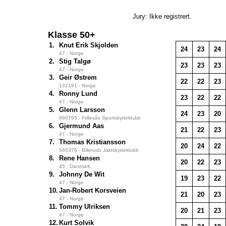
Jury: Ikke registrert.
Klasse 50+
1.
Knut Erik Skjolden
24
23
24
47 - Norge
2.
Stig Talgø
23
23
23
47 - Norge
3.
Geir Østrem
22
22
23
132191 - Norge
4.
Ronny Lund
23
22
22
47 - Norge
5.
Glenn Larsson
24
23
20
960795 - Frillesås Sportskytteklubb
6.
Gjermund Aas
21
22
23
47 - Norge
7.
Thomas Kristiansson
20
24
22
565376 - Billeruds Jaktskytteklubb
8.
Rene Hansen
20
22
23
45 - Danmark
9.
Johnny De Wit
19
23
22
47 - Norge
10.
Jan-Robert Korsveien
21
20
23
47 - Norge
11.
Tommy Ulriksen
20
21
23
47 - Norge
12.
Kurt Solvik