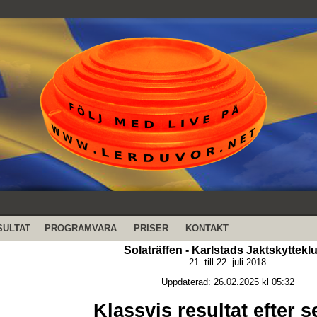
SULTAT
PROGRAMVARA
PRISER
KONTAKT
Solaträffen - Karlstads Jaktskyttekl
21. till 22. juli 2018
Uppdaterad: 26.02.2025 kl 05:32
Klassvis resultat efter s