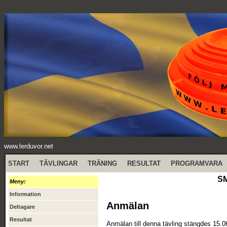
www.lerduvor.net
START
TÄVLINGAR
TRÄNING
RESULTAT
PROGRAMVARA
SM
Meny:
Information
Anmälan
Deltagare
Resultat
Anmälan till denna tävling stängdes 15.0