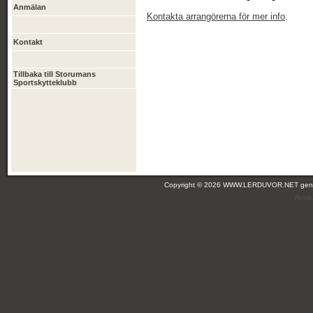
Anmälan
Kontakta arrangörerna för mer info
.
Kontakt
Tillbaka till Storumans
Sportskytteklubb
Copyright © 2026 WWW.LERDUVOR.NET ge
(leir