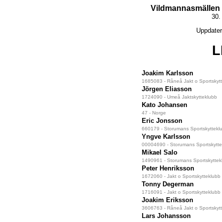
Vildmannasmällen 
30. 
Uppdater
L
Joakim Karlsson
1685083 - Råneå Jakt o Sportskyt
Jörgen Eliasson
1724090 - Umeå Jaktskytteklubb
Kato Johansen
47 - Norge
Eric Jonsson
660179 - Storumans Sportskyttekl
Yngve Karlsson
00004690 - Storumans Sportskytte
Mikael Salo
1490961 - Storumans Sportskyttek
Peter Henriksson
1672060 - Jakt o Sportskytteklubb 
Tonny Degerman
1716091 - Jakt o Sportskytteklubb 
Joakim Eriksson
3606763 - Råneå Jakt o Sportskyt
Lars Johansson