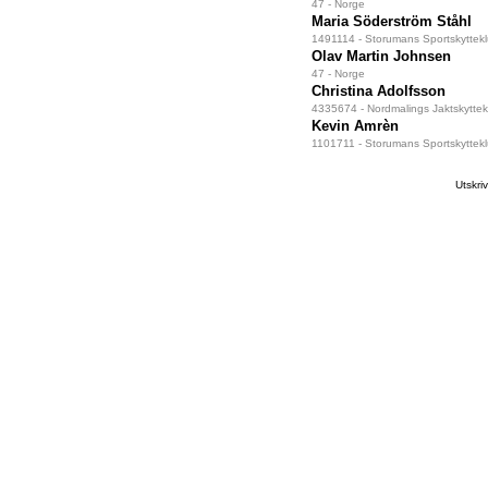
47 - Norge
Maria Söderström Ståhl
1491114 - Storumans Sportskyttek
Olav Martin Johnsen
47 - Norge
Christina Adolfsson
4335674 - Nordmalings Jaktskyttek
Kevin Amrèn
1101711 - Storumans Sportskyttek
Utskr