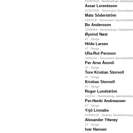
01057618 - Nordmalings Jaktskytt
Assar Lorentsson
01507606 - Storumans Sportskytte
Mats Söderström
1491118 - Storumans Sportskyttek
Bo Andersson
1546064 - Nordmalings Jaktskyttek
Øyvind Nøst
47 - Norge
Hilde Larsen
47 - Norge
Ulla-Rut Persson
1491102 - Storumans Sportskyttek
Per Arne Ånonli
47 - Norge
Tore Kristian Storvoll
47 - Norge
Kristian Storvoll
47 - Norge
Roger Lundström
111314 - Nordmalings Jaktskyttekl
Per-Henki Andreassen
47 - Norge
Yrjö Linnatie
01698333 - Dokkas Skytteförening
Alexander Ytterøy
47 - Norge
Ivar Hansen