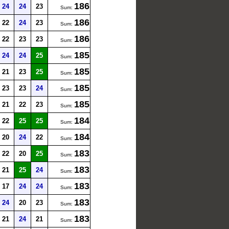
186
24
24
23
Sum:
186
22
24
23
Sum:
186
22
23
23
Sum:
185
24
24
25
Sum:
185
21
23
25
Sum:
185
23
23
24
Sum:
185
21
22
23
Sum:
184
22
25
25
Sum:
184
20
24
22
Sum:
183
22
20
25
Sum:
183
21
25
24
Sum:
183
17
24
24
Sum:
183
24
20
23
Sum:
183
21
24
21
Sum: