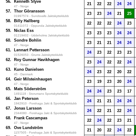
56.
Kenneth Styve
21
22
22
24
24
47 - Norge
57.
Thor Göransson
23
23
24
21
25
01997574 - Sundsvalls Jaktskytteklubb
58.
Billy Hallberg
22
22
22
24
23
01411072 - Oppunda Jaktskytteklubb
59.
Niclas Ess
23
23
23
24
24
01219402 - Uddeholms Jaktskytteklubb
60.
Sondre Bohlin
23
21
21
24
24
47 - Norge
61.
Lennart Pettersson
24
23
22
23
23
01526053 - Grums Jaktskytteklubb
62.
Roy Gunnar Havikhagen
23
24
22
22
24
47 - Norge
63.
Kuno Danielsen
24
23
22
20
22
45 - Danmark
64.
Geir Milsteinhaugen
23
19
23
20
24
47 - Norge
65.
Mats Söderström
24
24
23
23
17
1491118 - Storumans Sportskytteklubb
66.
Jan Peterson
24
21
21
24
24
1942910 - Forshaga Jakt & Sportskytteklubb
67.
Jonas Larsson
24
22
21
22
24
2344080 - Forshaga Jakt & Sportskytteklubb
68.
Frank Cascampas
22
24
22
23
21
47 - Norge
69.
Ove Lundström
21
20
22
24
22
1157505 - Forshaga Jakt & Sportskytteklubb