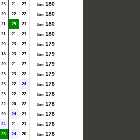
180
23
21
23
Sum:
180
20
22
22
Sum:
180
21
25
21
Sum:
180
21
21
21
Sum:
179
20
23
23
Sum:
179
18
23
23
Sum:
179
20
21
23
Sum:
179
23
23
22
Sum:
178
23
22
24
Sum:
178
23
22
22
Sum:
178
22
20
22
Sum:
178
20
24
21
Sum:
178
24
21
21
Sum:
178
25
24
20
Sum: