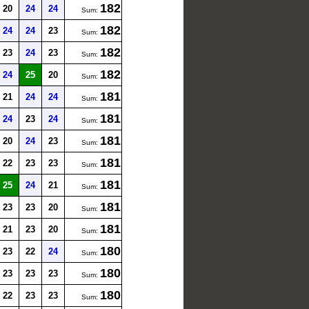
182
20
24
24
Sum:
182
24
24
23
Sum:
182
23
24
23
Sum:
182
24
25
20
Sum:
181
21
24
24
Sum:
181
24
23
24
Sum:
181
20
24
23
Sum:
181
22
23
23
Sum:
181
25
24
21
Sum:
181
23
23
20
Sum:
181
21
23
20
Sum:
180
23
22
24
Sum:
180
23
23
23
Sum:
180
22
23
23
Sum: