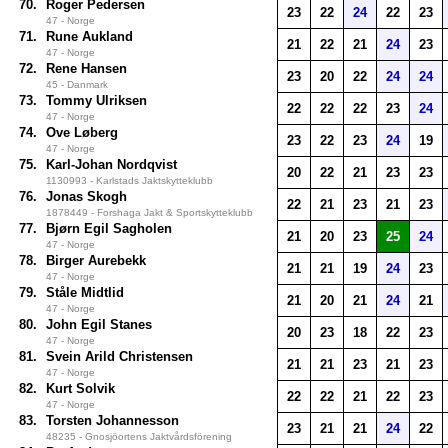
70.
Roger Pedersen
23
22
24
22
23
47 - Norge
71.
Rune Aukland
21
22
21
24
23
47 - Norge
72.
Rene Hansen
23
20
22
24
24
45 - Danmark
73.
Tommy Ulriksen
22
22
22
23
24
47 - Norge
74.
Ove Løberg
23
22
23
24
19
47 - Norge
75.
Karl-Johan Nordqvist
20
22
21
23
23
1130993 - Karlstads Jaktskytteklubb
76.
Jonas Skogh
22
21
23
21
23
1878449 - Forshaga Jakt & Sportskytteklubb
77.
Bjørn Egil Sagholen
21
20
23
25
24
47 - Norge
78.
Birger Aurebekk
21
21
19
24
23
47 - Norge
79.
Ståle Midtlid
21
20
21
24
21
47 - Norge
80.
John Egil Stanes
20
23
18
22
23
47 - Norge
81.
Svein Arild Christensen
21
21
23
21
23
47 - Norge
82.
Kurt Solvik
22
22
21
22
23
47 - Norge
83.
Torsten Johannesson
23
21
21
24
22
48235 - Gnosjöortens Jaktvårdsförening