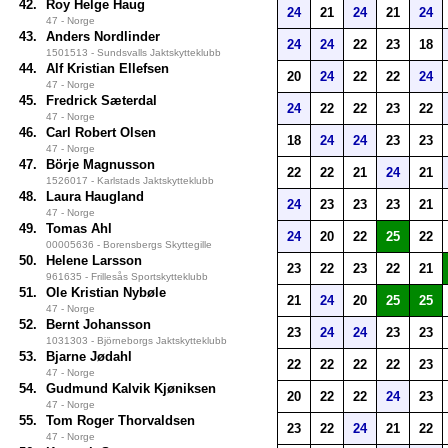
42.
Roy Helge Haug
24
21
24
21
24
47 - Norge
43.
Anders Nordlinder
24
24
22
23
18
1501513 - Sundsvalls Jaktskytteklubb
44.
Alf Kristian Ellefsen
20
24
22
22
24
47 - Norge
45.
Fredrick Sæterdal
24
22
22
23
22
47 - Norge
46.
Carl Robert Olsen
18
24
24
23
23
47 - Norge
47.
Börje Magnusson
22
22
21
24
21
1526017 - Karlstads Jaktskytteklubb
48.
Laura Haugland
24
23
23
23
21
47 - Norge
49.
Tomas Ahl
24
20
22
25
22
00005636 - Borensbergs Skyttegille
50.
Helene Larsson
23
22
23
22
21
961635 - Frillesås Sportskytteklubb
51.
Ole Kristian Nybøle
21
24
20
25
25
47 - Norge
52.
Bernt Johansson
23
24
24
23
23
1031303 - Björneborgs Jaktskytteklubb
53.
Bjarne Jødahl
22
22
22
22
23
47 - Norge
54.
Gudmund Kalvik Kjøniksen
20
22
22
24
23
47 - Norge
55.
Tom Roger Thorvaldsen
23
22
24
21
22
47 - Norge