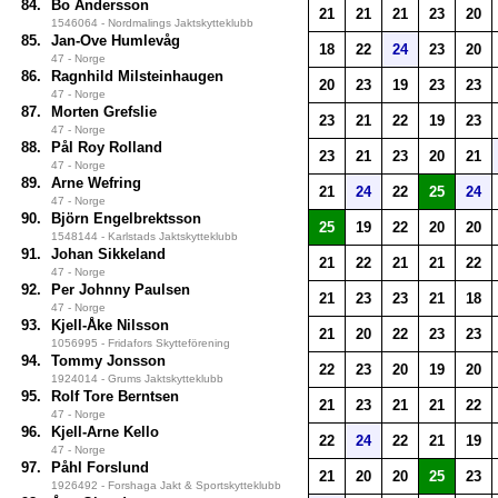
84.
Bo Andersson
21
21
21
23
20
1546064 - Nordmalings Jaktskytteklubb
85.
Jan-Ove Humlevåg
18
22
24
23
20
47 - Norge
86.
Ragnhild Milsteinhaugen
20
23
19
23
23
47 - Norge
87.
Morten Grefslie
23
21
22
19
23
47 - Norge
88.
Pål Roy Rolland
23
21
23
20
21
47 - Norge
89.
Arne Wefring
21
24
22
25
24
47 - Norge
90.
Björn Engelbrektsson
25
19
22
20
20
1548144 - Karlstads Jaktskytteklubb
91.
Johan Sikkeland
21
22
21
21
22
47 - Norge
92.
Per Johnny Paulsen
21
23
23
21
18
47 - Norge
93.
Kjell-Åke Nilsson
21
20
22
23
23
1056995 - Fridafors Skytteförening
94.
Tommy Jonsson
22
23
20
19
20
1924014 - Grums Jaktskytteklubb
95.
Rolf Tore Berntsen
21
23
21
21
22
47 - Norge
96.
Kjell-Arne Kello
22
24
22
21
19
47 - Norge
97.
Påhl Forslund
21
20
20
25
23
1926492 - Forshaga Jakt & Sportskytteklubb