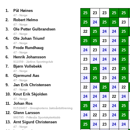
1.
Pål Høines
25
23
23
25
25
47 - Norge
2.
Robert Helmo
25
24
25
25
23
47 - Norge
3.
Ole Petter Gulbrandsen
22
25
24
24
25
47 - Norge
4.
Ole Johan Triumf
25
25
23
24
25
47 - Norge
5.
Frode Rundhaug
24
23
24
24
25
47 - Norge
6.
Henrik Johansson
23
24
24
24
25
911059 - Järlövs Sportingclub
7.
Bjørn Vollebekk
23
25
24
23
25
47 - Norge
8.
Gjermund Aas
24
25
23
24
25
47 - Norge
9.
Jan Erik Christensen
22
24
25
24
22
47 - Norge
10.
Knut Erik Skjolden
24
24
24
22
24
47 - Norge
11.
Johan Ros
25
24
22
24
25
01516407 - Gnosjöortens Jaktvårdsförening
12.
Glenn Larsson
24
22
23
24
25
960795 - Frillesås Sportskytteklubb
13.
Arnt Sigurd Christensen
25
24
23
24
24
47 - Norge