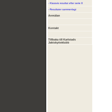
- Klassvis resultat efter serie 8
- Resultater sammenlagt
Anmälan
Kontakt
Tillbaka till Karlstads
Jaktskytteklubb