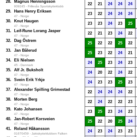
28.
Magnus Henningsson
22
21
24
24
24
939245 - Frillesås Sportskytteklubb
29.
Hans Henry Eriksen
23
22
24
24
24
47 - Norge
30.
Knut Haugen
23
23
24
23
25
47 - Norge
31.
Leif-Rune Lorang Jasper
22
21
23
24
22
47 - Norge
32.
Dag Östrem
25
22
22
25
22
47 - Norge
33.
Jan Bålerud
25
23
22
24
21
47 - Norge
34.
Eli Nielsen
24
25
23
24
23
45 - Danmark
35.
Alf Jr. Buksholt
24
20
22
24
22
47 - Norge
36.
Svein Erik Yrkje
24
23
23
25
23
47 - Norge
37.
Alexander Spilling Grimestad
22
24
24
24
22
47 - Norge
38.
Morten Berg
22
24
22
22
23
47 - Norge
39.
Kato Johansen
23
25
23
24
23
47 - Norge
40.
Jan-Robert Korsveien
25
22
20
25
24
47 - Norge
41.
Roland Håkansson
24
23
24
23
23
01670459 - Jaktskytteklubben Falken