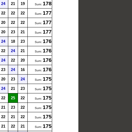
178
24
21
19
Sum:
177
22
22
22
Sum:
177
20
22
22
Sum:
177
20
23
21
Sum:
176
24
18
23
Sum:
176
22
24
21
Sum:
176
24
22
20
Sum:
176
23
24
16
Sum:
175
20
23
24
Sum:
175
24
21
23
Sum:
175
22
25
22
Sum:
175
21
23
22
Sum:
175
22
21
22
Sum:
175
21
22
21
Sum: