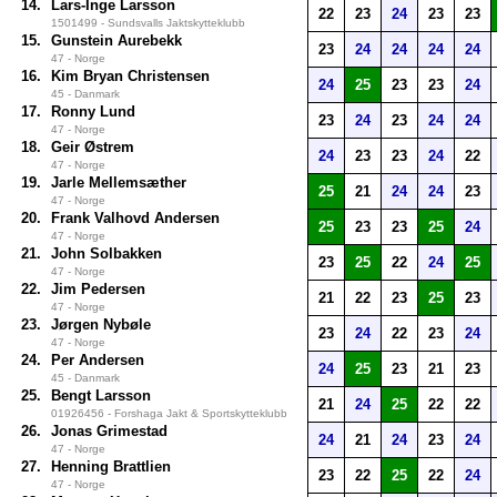
14.
Lars-Inge Larsson
22
23
24
23
23
1501499 - Sundsvalls Jaktskytteklubb
15.
Gunstein Aurebekk
23
24
24
24
24
47 - Norge
16.
Kim Bryan Christensen
24
25
23
23
24
45 - Danmark
17.
Ronny Lund
23
24
23
24
24
47 - Norge
18.
Geir Østrem
24
23
23
24
22
47 - Norge
19.
Jarle Mellemsæther
25
21
24
24
23
47 - Norge
20.
Frank Valhovd Andersen
25
23
23
25
24
47 - Norge
21.
John Solbakken
23
25
22
24
25
47 - Norge
22.
Jim Pedersen
21
22
23
25
23
47 - Norge
23.
Jørgen Nybøle
23
24
22
23
24
47 - Norge
24.
Per Andersen
24
25
23
21
23
45 - Danmark
25.
Bengt Larsson
21
24
25
22
22
01926456 - Forshaga Jakt & Sportskytteklubb
26.
Jonas Grimestad
24
21
24
23
24
47 - Norge
27.
Henning Brattlien
23
22
25
22
24
47 - Norge