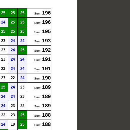
196
25
25
25
Sum:
196
24
25
25
Sum:
195
25
25
25
Sum:
193
23
24
24
Sum:
192
23
24
25
Sum:
191
23
24
24
Sum:
191
23
24
24
Sum:
190
23
22
24
Sum:
189
25
24
23
Sum:
189
24
24
23
Sum:
189
24
23
22
Sum:
188
22
23
25
Sum:
188
24
19
25
Sum: