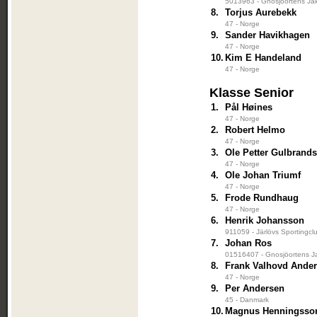
5013963 - Gnosjöortens Jak
8.
Torjus Aurebekk
47 - Norge
9.
Sander Havikhagen
47 - Norge
10.
Kim E Handeland
47 - Norge
Klasse Senior
1.
Pål Høines
47 - Norge
2.
Robert Helmo
47 - Norge
3.
Ole Petter Gulbrand
47 - Norge
4.
Ole Johan Triumf
47 - Norge
5.
Frode Rundhaug
47 - Norge
6.
Henrik Johansson
911059 - Järlövs Sportingcl
7.
Johan Ros
01516407 - Gnosjöortens Ja
8.
Frank Valhovd Ande
47 - Norge
9.
Per Andersen
45 - Danmark
10.
Magnus Henningsso