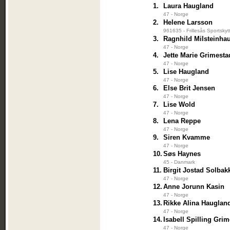
1.
Laura Haugland
47 - Norge
2.
Helene Larsson
961635 - Frillesås Sportskyt
3.
Ragnhild Milsteinha
47 - Norge
4.
Jette Marie Grimesta
47 - Norge
5.
Lise Haugland
47 - Norge
6.
Else Brit Jensen
47 - Norge
7.
Lise Wold
47 - Norge
8.
Lena Reppe
47 - Norge
9.
Siren Kvamme
47 - Norge
10.
Søs Haynes
45 - Danmark
11.
Birgit Jostad Solbak
47 - Norge
12.
Anne Jorunn Kasin
47 - Norge
13.
Rikke Alina Hauglan
47 - Norge
14.
Isabell Spilling Gri
47 - Norge