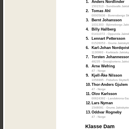
1.
Anders Nordlinder
1501513 - Sundsvalls Jakts
2.
Tomas Ahl
00005636 - Borensbergs Sky
3.
Bernt Johansson
1031303 - Björneborgs Jakt
4.
Billy Hallberg
01411072 - Oppunda Jaktsk
5.
Lennart Pettersson
01526053 - Grums Jaktskyt
6.
Karl-Johan Nordqvis
1130993 - Karlstads Jaktsky
7.
Torsten Johannesso
48235 - Gnosjöortens Jaktv
8.
Arne Wefring
47 - Norge
9.
Kjell-Åke Nilsson
1056995 - Fridafors Skyttef
10.
Thor-Anders Gjulem
47 - Norge
11.
Olov Karlsson
00624392 - Landskrona-Sax
12.
Lars Nyman
1548091 - Grums Jaktskytte
13.
Oddvar Rogneby
47 - Norge
Klasse Dam