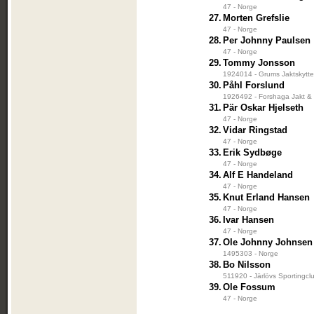
47 - Norge
27.
Morten Grefslie
47 - Norge
28.
Per Johnny Paulsen
47 - Norge
29.
Tommy Jonsson
1924014 - Grums Jaktskytte
30.
Påhl Forslund
1926492 - Forshaga Jakt & 
31.
Pär Oskar Hjelseth
47 - Norge
32.
Vidar Ringstad
47 - Norge
33.
Erik Sydbøge
47 - Norge
34.
Alf E Handeland
47 - Norge
35.
Knut Erland Hansen
47 - Norge
36.
Ivar Hansen
47 - Norge
37.
Ole Johnny Johnsen
1495303 - Norge
38.
Bo Nilsson
511920 - Järlövs Sportingcl
39.
Ole Fossum
47 - Norge