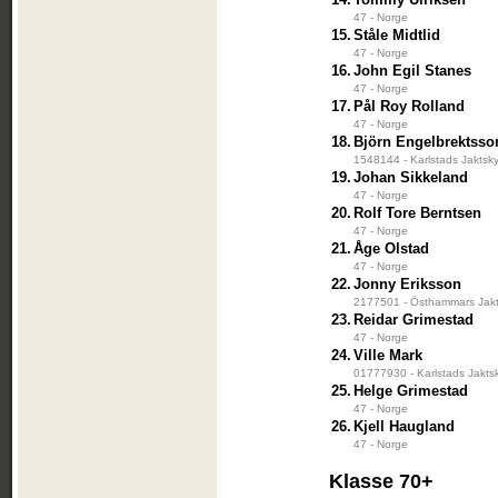
47 - Norge
15.
Ståle Midtlid
47 - Norge
16.
John Egil Stanes
47 - Norge
17.
Pål Roy Rolland
47 - Norge
18.
Björn Engelbrektsso
1548144 - Karlstads Jaktsky
19.
Johan Sikkeland
47 - Norge
20.
Rolf Tore Berntsen
47 - Norge
21.
Åge Olstad
47 - Norge
22.
Jonny Eriksson
2177501 - Östhammars Jakt
23.
Reidar Grimestad
47 - Norge
24.
Ville Mark
01777930 - Karlstads Jakts
25.
Helge Grimestad
47 - Norge
26.
Kjell Haugland
47 - Norge
Klasse 70+