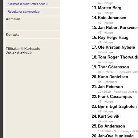
47 - Norge
- Klassvis resultat efter serie 8
13.
Morten Berg
- Resultater sammenlagt
47 - Norge
14.
Kato Johansen
Anmälan
47 - Norge
15.
Jan-Robert Korsveie
47 - Norge
Kontakt
16.
Roy Helge Haug
47 - Norge
17.
Ole Kristian Nybøle
Tillbaka till Karlstads
Jaktskytteklubb
47 - Norge
18.
Tom Roger Thorvald
47 - Norge
19.
Thor Göransson
01997574 - Sundsvalls Jakt
20.
Kuno Danielsen
45 - Danmark
21.
Jan Peterson
1942910 - Forshaga Jakt & 
22.
Frank Cascampas
47 - Norge
23.
Bjørn Egil Sagholen
47 - Norge
24.
Kurt Solvik
47 - Norge
25.
Bo Andersson
1546064 - Nordmalings Jakt
26.
Jan-Ove Humlevåg