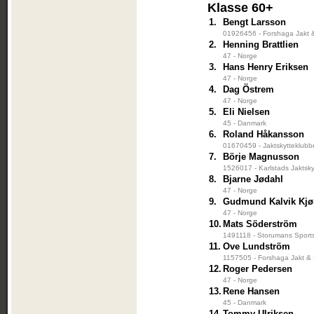
Klasse 60+
1.
Bengt Larsson
01926456 - Forshaga Jakt &
2.
Henning Brattlien
47 - Norge
3.
Hans Henry Eriksen
47 - Norge
4.
Dag Östrem
47 - Norge
5.
Eli Nielsen
45 - Danmark
6.
Roland Håkansson
01670459 - Jaktskytteklubb
7.
Börje Magnusson
1526017 - Karlstads Jaktsky
8.
Bjarne Jødahl
47 - Norge
9.
Gudmund Kalvik Kjø
47 - Norge
10.
Mats Söderström
1491118 - Storumans Sports
11.
Ove Lundström
1157505 - Forshaga Jakt & 
12.
Roger Pedersen
47 - Norge
13.
Rene Hansen
45 - Danmark
14.
Tommy Ulriksen