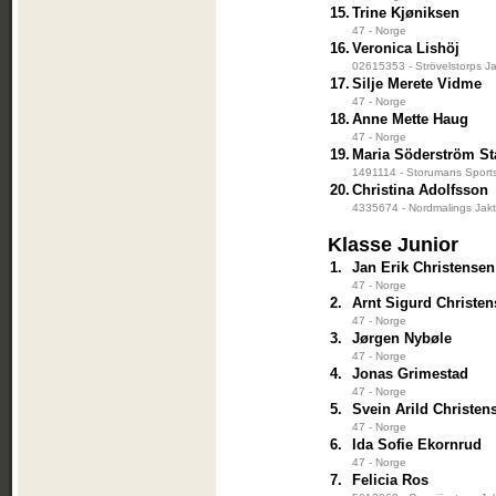
15.
Trine Kjøniksen
47 - Norge
16.
Veronica Lishöj
02615353 - Strövelstorps Ja
17.
Silje Merete Vidme
47 - Norge
18.
Anne Mette Haug
47 - Norge
19.
Maria Söderström St
1491114 - Storumans Sports
20.
Christina Adolfsson
4335674 - Nordmalings Jakt
Klasse Junior
1.
Jan Erik Christensen
47 - Norge
2.
Arnt Sigurd Christe
47 - Norge
3.
Jørgen Nybøle
47 - Norge
4.
Jonas Grimestad
47 - Norge
5.
Svein Arild Christen
47 - Norge
6.
Ida Sofie Ekornrud
47 - Norge
7.
Felicia Ros