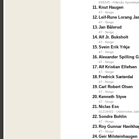
939245 - Frillesås Sportskyt
11.
Knut Haugen
47 - Norge
12.
Leif-Rune Lorang Ja
47 - Norge
13.
Jan Bålerud
47 - Norge
14.
Alf Jr. Buksholt
47 - Norge
15.
Svein Erik Yrkje
47 - Norge
16.
Alexander Spilling 
47 - Norge
17.
Alf Kristian Ellefsen
47 - Norge
18.
Fredrick Sæterdal
47 - Norge
19.
Carl Robert Olsen
47 - Norge
20.
Kenneth Styve
47 - Norge
21.
Niclas Ess
01219402 - Uddeholms Jakt
22.
Sondre Bohlin
47 - Norge
23.
Roy Gunnar Havikha
47 - Norge
24.
Geir Milsteinhaugen