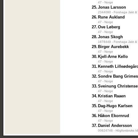
47 - Norge
25.
Jonas Larsson
2344080 - Forshaga Jakt & 
26.
Rune Aukland
47 - Norge
27.
Ove Løberg
47 - Norge
28.
Jonas Skogh
1878449 - Forshaga Jakt & 
29.
Birger Aurebekk
47 - Norge
30.
Kjell-Arne Kello
47 - Norge
31.
Kenneth Lilleødegår
47 - Norge
32.
Sondre Bang Grimes
47 - Norge
33.
Sveinung Christens
47 - Norge
34.
Kristian Raaen
47 - Norge
35.
Dag-Hugo Karlsen
47 - Norge
36.
Håkon Ekornrud
47 - Norge
37.
Daniel Andersson
00624746 - Högforsbruks Id