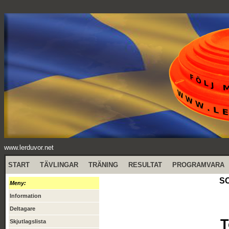
www.lerduvor.net
START
TÄVLINGAR
TRÄNING
RESULTAT
PROGRAMVARA
SO
Meny:
Information
Deltagare
T
Skjutlagslista