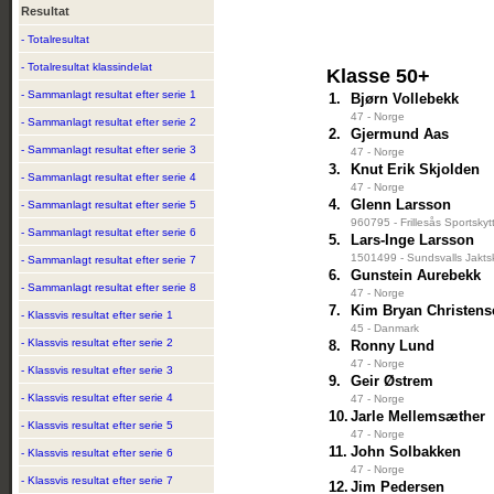
Resultat
- Totalresultat
- Totalresultat klassindelat
Klasse 50+
- Sammanlagt resultat efter serie 1
1.
Bjørn Vollebekk
47 - Norge
- Sammanlagt resultat efter serie 2
2.
Gjermund Aas
- Sammanlagt resultat efter serie 3
47 - Norge
3.
Knut Erik Skjolden
- Sammanlagt resultat efter serie 4
47 - Norge
4.
Glenn Larsson
- Sammanlagt resultat efter serie 5
960795 - Frillesås Sportskyt
- Sammanlagt resultat efter serie 6
5.
Lars-Inge Larsson
1501499 - Sundsvalls Jakts
- Sammanlagt resultat efter serie 7
6.
Gunstein Aurebekk
- Sammanlagt resultat efter serie 8
47 - Norge
7.
Kim Bryan Christens
- Klassvis resultat efter serie 1
45 - Danmark
- Klassvis resultat efter serie 2
8.
Ronny Lund
47 - Norge
- Klassvis resultat efter serie 3
9.
Geir Østrem
- Klassvis resultat efter serie 4
47 - Norge
10.
Jarle Mellemsæther
- Klassvis resultat efter serie 5
47 - Norge
11.
John Solbakken
- Klassvis resultat efter serie 6
47 - Norge
- Klassvis resultat efter serie 7
12.
Jim Pedersen