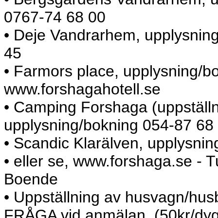
0767-74 68 00
• Deje Vandrarhem, upplysnin
45
• Farmors place, upplysning/bo
www.forshagahotell.se
• Camping Forshaga (uppställ
upplysning/bokning 054-87 68
• Scandic Klarälven, upplysni
• eller se, www.forshaga.se - 
Boende
• Uppställning av husvagn/husbi
FRÅGA vid anmälan. (50kr/dy