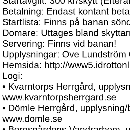
Startavgift: 300 kr/skytt (Efte
Betalning: Endast kontant beta
Startlista: Finns på banan sö
Domare: Uttages bland skyttar
Servering: Finns vid banan!
Upplysningar: Ove Lundström
Hemsida: http://www5.idrotton
Logi:
• Kvarntorps Herrgård, upplys
www.kvarntorpsherrgard.se
• Dömle Herrgård, upplysning/
www.domle.se
• Bergsgårdens Vandrarhem, u