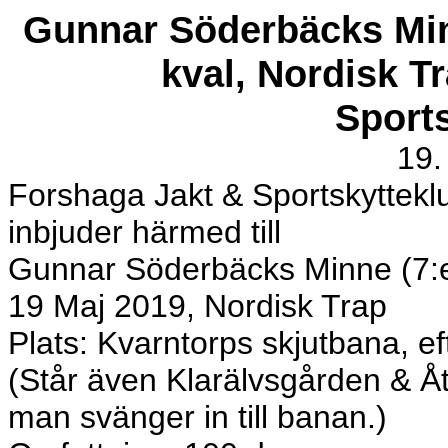
Gunnar Söderbäcks Min
kval, Nordisk T
Sport
19.
Forshaga Jakt & Sportskyttekl
inbjuder härmed till
Gunnar Söderbäcks Minne (7:e
19 Maj 2019, Nordisk Trap
Plats: Kvarntorps skjutbana, e
(Står även Klarälvsgården & Åt
man svänger in till banan.)