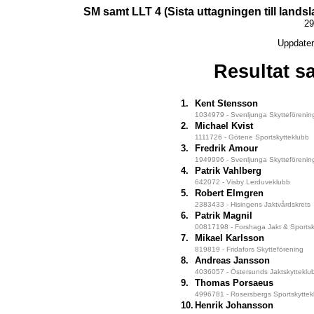
SM samt LLT 4 (Sista uttagningen till lands
29
Uppdater
Resultat s
1.
Kent Stensson
1034979 - Svenljunga Skytteförenin
2.
Michael Kvist
1111726 - Götene Sportskytteklubb
3.
Fredrik Amour
1949996 - Svenljunga Skytteförenin
4.
Patrik Vahlberg
642072 - Visby Lerduveklubb
5.
Robert Elmgren
2383433 - Hisingens Jaktvårdskrets
6.
Patrik Magnil
00817198 - Forshaga Jakt & Sportsk
7.
Mikael Karlsson
819819 - Fridafors Skytteförening
8.
Andreas Jansson
4036057 - Östersunds Jaktskytteklu
9.
Thomas Porsaeus
4996781 - Rosersbergs Sportskyttek
10.
Henrik Johansson