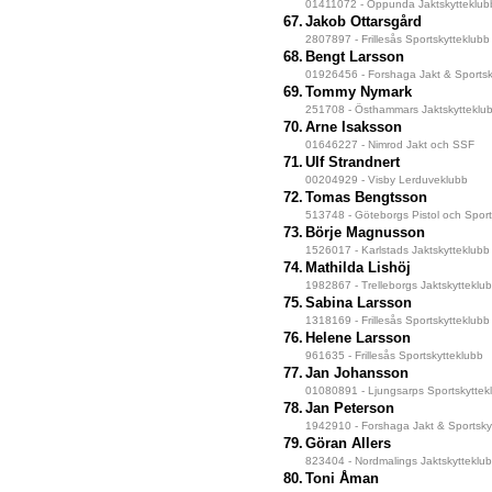
01411072 - Oppunda Jaktskytteklub
67.
Jakob Ottarsgård
2807897 - Frillesås Sportskytteklubb
68.
Bengt Larsson
01926456 - Forshaga Jakt & Sportsk
69.
Tommy Nymark
251708 - Östhammars Jaktskytteklu
70.
Arne Isaksson
01646227 - Nimrod Jakt och SSF
71.
Ulf Strandnert
00204929 - Visby Lerduveklubb
72.
Tomas Bengtsson
513748 - Göteborgs Pistol och Sport
73.
Börje Magnusson
1526017 - Karlstads Jaktskytteklubb
74.
Mathilda Lishöj
1982867 - Trelleborgs Jaktskytteklu
75.
Sabina Larsson
1318169 - Frillesås Sportskytteklubb
76.
Helene Larsson
961635 - Frillesås Sportskytteklubb
77.
Jan Johansson
01080891 - Ljungsarps Sportskyttek
78.
Jan Peterson
1942910 - Forshaga Jakt & Sportsky
79.
Göran Allers
823404 - Nordmalings Jaktskytteklu
80.
Toni Åman