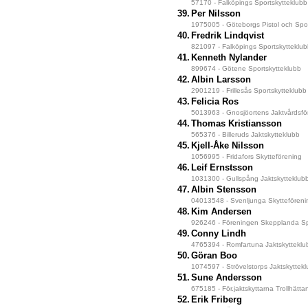
57170 - Falköpings Sportskytteklubb
39.
Per Nilsson
1975005 - Göteborgs Pistol och Spor
40.
Fredrik Lindqvist
821097 - Falköpings Sportskytteklu
41.
Kenneth Nylander
899674 - Götene Sportskytteklubb
42.
Albin Larsson
2901219 - Frillesås Sportskytteklubb
43.
Felicia Ros
5013963 - Gnosjöortens Jaktvårdsfö
44.
Thomas Kristiansson
565376 - Billeruds Jaktskytteklubb
45.
Kjell-Åke Nilsson
1056995 - Fridafors Skytteförening
46.
Leif Ernstsson
1031300 - Gullspång Jaktskytteklub
47.
Albin Stensson
04013548 - Svenljunga Skytteföreni
48.
Kim Andersen
926246 - Föreningen Skepplanda Spo
49.
Conny Lindh
4765394 - Romfartuna Jaktskytteklu
50.
Göran Boo
1074597 - Strövelstorps Jaktskyttek
51.
Sune Andersson
675185 - För.jaktskyttarna Trollhätta
52.
Erik Friberg