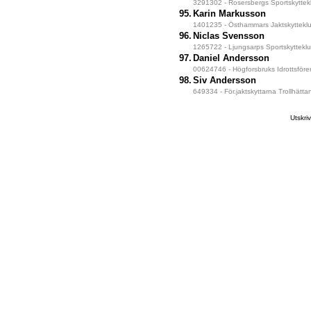
3291302 - Rosersbergs Sportskyttek
95.
Karin Markusson
1401235 - Östhammars Jaktskyttekl
96.
Niclas Svensson
1265722 - Ljungsarps Sportskyttekl
97.
Daniel Andersson
00624746 - Högforsbruks Idrottsföre
98.
Siv Andersson
649334 - För.jaktskyttarna Trollhätta
Utskr