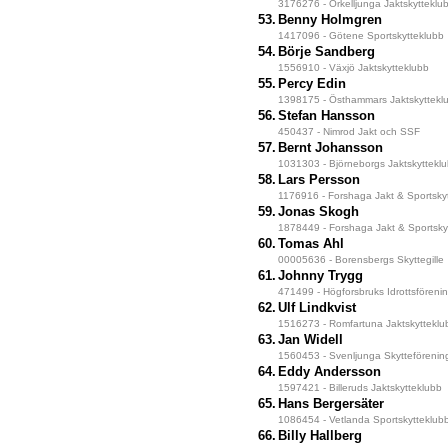
3176276 - Örkelljunga Jaktskytteklu
53.
Benny Holmgren
1417096 - Götene Sportskytteklubb
54.
Börje Sandberg
1556910 - Växjö Jaktskytteklubb
55.
Percy Edin
1398175 - Östhammars Jaktskyttekl
56.
Stefan Hansson
450437 - Nimrod Jakt och SSF
57.
Bernt Johansson
1031303 - Björneborgs Jaktskyttekl
58.
Lars Persson
1176916 - Forshaga Jakt & Sportsky
59.
Jonas Skogh
1878449 - Forshaga Jakt & Sportsky
60.
Tomas Ahl
00005636 - Borensbergs Skyttegille
61.
Johnny Trygg
471499 - Högforsbruks Idrottsföreni
62.
Ulf Lindkvist
1516273 - Romfartuna Jaktskytteklu
63.
Jan Widell
1560453 - Svenljunga Skytteförenin
64.
Eddy Andersson
1597421 - Billeruds Jaktskytteklubb
65.
Hans Bergersäter
1086454 - Vetlanda Sportskytteklub
66.
Billy Hallberg