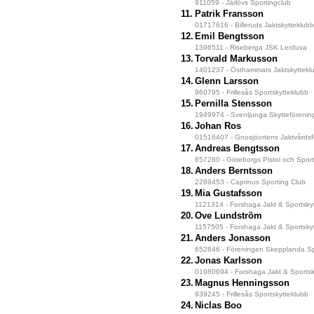
911059 - Järlövs Sportingclub
11.
Patrik Fransson
01717616 - Billeruds Jaktskytteklubb
12.
Emil Bengtsson
1396511 - Riseberga JSK Lerduva
13.
Torvald Markusson
1401237 - Östhammars Jaktskyttekl
14.
Glenn Larsson
960795 - Frillesås Sportskytteklubb
15.
Pernilla Stensson
1949974 - Svenljunga Skytteförenin
16.
Johan Ros
01516407 - Gnosjöortens Jaktvårdsf
17.
Andreas Bengtsson
857280 - Göteborgs Pistol och Sport
18.
Anders Berntsson
2289453 - Caprinus Sporting Club
19.
Mia Gustafsson
1121314 - Forshaga Jakt & Sportsky
20.
Ove Lundström
1157505 - Forshaga Jakt & Sportsky
21.
Anders Jonasson
652846 - Föreningen Skepplanda Spo
22.
Jonas Karlsson
01980694 - Forshaga Jakt & Sportsk
23.
Magnus Henningsson
939245 - Frillesås Sportskytteklubb
24.
Niclas Boo