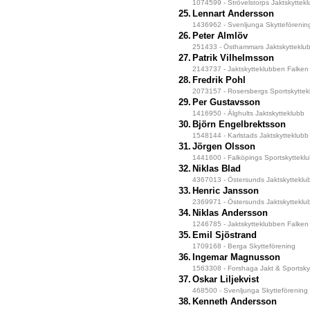
1074599 - Strövelstorps Jaktskyttek
25.
Lennart Andersson
1436962 - Svenljunga Skytteförenin
26.
Peter Almlöv
251433 - Östhammars Jaktskytteklu
27.
Patrik Vilhelmsson
2143737 - Jaktskytteklubben Falken
28.
Fredrik Pohl
2073157 - Rosersbergs Sportskyttek
29.
Per Gustavsson
1416950 - Älghults Jaktskytteklubb
30.
Björn Engelbrektsson
1548144 - Karlstads Jaktskytteklubb
31.
Jörgen Olsson
1441600 - Falköpings Sportskyttekl
32.
Niklas Blad
4367013 - Östersunds Jaktskytteklu
33.
Henric Jansson
2369971 - Östersunds Jaktskytteklu
34.
Niklas Andersson
1246785 - Jaktskytteklubben Falken
35.
Emil Sjöstrand
1709168 - Berga Skytteförening
36.
Ingemar Magnusson
1563308 - Forshaga Jakt & Sportsky
37.
Oskar Liljekvist
468500 - Svenljunga Skytteförening
38.
Kenneth Andersson