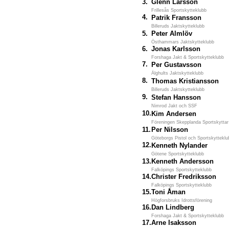
3.
Glenn Larsson
Frillesås Sportskytteklubb
4.
Patrik Fransson
Billeruds Jaktskytteklubb
5.
Peter Almlöv
Östhammars Jaktskytteklubb
6.
Jonas Karlsson
Forshaga Jakt & Sportskytteklubb
7.
Per Gustavsson
Älghults Jaktskytteklubb
8.
Thomas Kristiansson
Billeruds Jaktskytteklubb
9.
Stefan Hansson
Nimrod Jakt och SSF
10.
Kim Andersen
Föreningen Skepplanda Sportskyttar
11.
Per Nilsson
Göteborgs Pistol och Sportskytteklu
12.
Kenneth Nylander
Götene Sportskytteklubb
13.
Kenneth Andersson
Falköpings Sportskytteklubb
14.
Christer Fredriksson
Falköpings Sportskytteklubb
15.
Toni Åman
Högforsbruks Idrottsförening
16.
Dan Lindberg
Forshaga Jakt & Sportskytteklubb
17.
Arne Isaksson