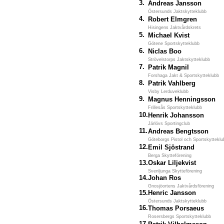
3.
Andreas Jansson
Östersunds Jaktskytteklubb
4.
Robert Elmgren
Hisingens Jaktvårdskrets
5.
Michael Kvist
Götene Sportskytteklubb
6.
Niclas Boo
Strövelstorps Jaktskytteklubb
7.
Patrik Magnil
Forshaga Jakt & Sportskytteklubb
8.
Patrik Vahlberg
Visby Lerduveklubb
9.
Magnus Henningsson
Frillesås Sportskytteklubb
10.
Henrik Johansson
Järlövs Sportingclub
11.
Andreas Bengtsson
Göteborgs Pistol och Sportskytteklu
12.
Emil Sjöstrand
Berga Skytteförening
13.
Oskar Liljekvist
Svenljunga Skytteförening
14.
Johan Ros
Gnosjöortens Jaktvårdsförening
15.
Henric Jansson
Östersunds Jaktskytteklubb
16.
Thomas Porsaeus
Rosersbergs Sportskytteklubb
17.