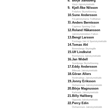
8.
Börje Sandberg
Växjö Jaktskytteklubb
9.
Kjell-Åke Nilsson
Fridafors Skytteförening
10.
Sune Andersson
För.jaktskyttarna Trollhättan
11.
Anders Berntsson
Caprinus Sporting Club
12.
Roland Håkansson
Jaktskytteklubben Falken
13.
Bengt Larsson
Forshaga Jakt & Sportskytteklubb
14.
Tomas Ahl
Borensbergs Skyttegille
15.
Ulf Lindkvist
Romfartuna Jaktskytteklubb
16.
Jan Widell
Svenljunga Skytteförening
17.
Eddy Andersson
Billeruds Jaktskytteklubb
18.
Göran Allers
Nordmalings Jaktskytteklubb
19.
Jonny Eriksson
Östhammars Jaktskytteklubb
20.
Börje Magnusson
Karlstads Jaktskytteklubb
21.
Billy Hallberg
Oppunda Jaktskytteklubb
22.
Percy Edin
Östhammars Jaktskytteklubb