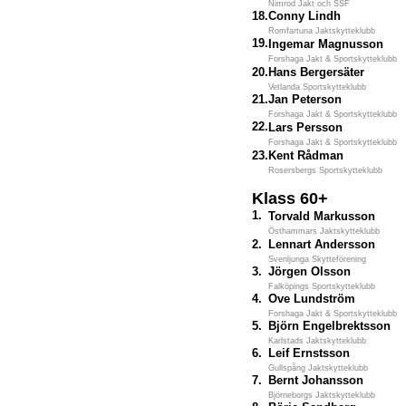
Nimrod Jakt och SSF
18.
Conny Lindh
Romfartuna Jaktskytteklubb
19.
Ingemar Magnusson
Forshaga Jakt & Sportskytteklubb
20.
Hans Bergersäter
Vetlanda Sportskytteklubb
21.
Jan Peterson
Forshaga Jakt & Sportskytteklubb
22.
Lars Persson
Forshaga Jakt & Sportskytteklubb
23.
Kent Rådman
Rosersbergs Sportskytteklubb
Klass 60+
1.
Torvald Markusson
Östhammars Jaktskytteklubb
2.
Lennart Andersson
Svenljunga Skytteförening
3.
Jörgen Olsson
Falköpings Sportskytteklubb
4.
Ove Lundström
Forshaga Jakt & Sportskytteklubb
5.
Björn Engelbrektsson
Karlstads Jaktskytteklubb
6.
Leif Ernstsson
Gullspång Jaktskytteklubb
7.
Bernt Johansson
Björneborgs Jaktskytteklubb