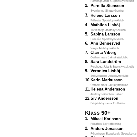
Forshaga Jakt & Sportskytteklubb
2.
Pernilla Stensson
Svenljunga Skytteförening
3.
Helene Larsson
Frillesås Sportskytteklubb
4.
Mathilda Lishöj
Trelleborgs Jaktskytteklubb
5.
Sabina Larsson
Frillesås Sportskytteklubb
6.
Ann Bennesved
Växjö Jaktskytteklubb
7.
Clarita Viberg
Östhammars Jaktskytteklubb
8.
Sara Lundström
Forshaga Jakt & Sportskytteklubb
9.
Veronica Lishöj
Strövelstorps Jaktskytteklubb
10.
Karin Markusson
Östhammars Jaktskytteklubb
11.
Helena Andersson
Jaktskytteklubben Falken
12.
Siv Andersson
För.jaktskyttarna Trollhättan
Klass 50+
1.
Mikael Karlsson
Fridafors Skytteförening
2.
Anders Jonasson
Föreningen Skepplanda Sportskyttar