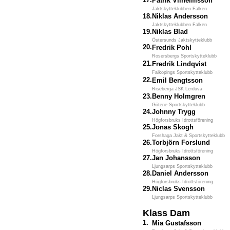
Patrik Vilhelmsson
Jaktskytteklubben Falken
18.
Niklas Andersson
Jaktskytteklubben Falken
19.
Niklas Blad
Östersunds Jaktskytteklubb
20.
Fredrik Pohl
Rosersbergs Sportskytteklubb
21.
Fredrik Lindqvist
Falköpings Sportskytteklubb
22.
Emil Bengtsson
Riseberga JSK Lerduva
23.
Benny Holmgren
Götene Sportskytteklubb
24.
Johnny Trygg
Högforsbruks Idrottsförening
25.
Jonas Skogh
Forshaga Jakt & Sportskytteklubb
26.
Torbjörn Forslund
Högforsbruks Idrottsförening
27.
Jan Johansson
Ljungsarps Sportskytteklubb
28.
Daniel Andersson
Högforsbruks Idrottsförening
29.
Niclas Svensson
Ljungsarps Sportskytteklubb
Klass Dam
1.
Mia Gustafsson