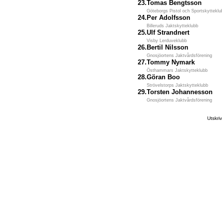
23.
Tomas Bengtsson
Göteborgs Pistol och Sportskytteklu
24.
Per Adolfsson
Billeruds Jaktskytteklubb
25.
Ulf Strandnert
Visby Lerduveklubb
26.
Bertil Nilsson
Gnosjöortens Jaktvårdsförening
27.
Tommy Nymark
Östhammars Jaktskytteklubb
28.
Göran Boo
Strövelstorps Jaktskytteklubb
29.
Torsten Johannesson
Gnosjöortens Jaktvårdsförening
Utskr