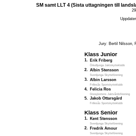
SM samt LLT 4 (Sista uttagningen till lands
29
Uppdater
Jury: Bertil Nilsson,
Klass Junior
1.
Erik Friberg
Örkelljunga Jaktskytteklubb
2.
Albin Stensson
Svenljunga Skytteförening
3.
Albin Larsson
Frillesås Sportskytteklubb
4.
Felicia Ros
Gnosjöortens Jaktvårdsförening
5.
Jakob Ottarsgård
Frillesås Sportskytteklubb
Klass Senior
1.
Kent Stensson
Svenljunga Skytteförening
2.
Fredrik Amour
Svenljunga Skytteförening