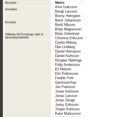
Namn
Resultat
Arne Isaksson
Anmälan
Bengt Larsson
Benny Holmgren
Bernt Johansson
Kontakt
Bertil Nilsson
Börje Magnusson
Börje Zetterlund
Tillbaka till Forshaga Jakt &
Sportskytteklubb
Christina Eriksson
Clarita Wiberg
Dan Lindberg
Daniel Holmqvist
Daniel Karlsson
Douglas Hjärtinge
Eddy Andersson
Eli Nielsen
Elin Pettersson
Fredrik Pohl
Gjermund Aas
Jan Peterson
Jonas Karlsson
Jonas Larsson
Jonas Skogh
Jonny Eriksson
Jörgen Karlsson
Karin Markusson