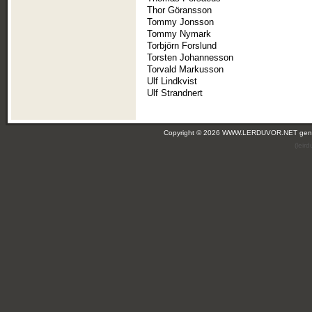
Thor Göransson
Tommy Jonsson
Tommy Nymark
Torbjörn Forslund
Torsten Johannesson
Torvald Markusson
Ulf Lindkvist
Ulf Strandnert
Copyright © 2026 WWW.LERDUVOR.NET ge
(leir