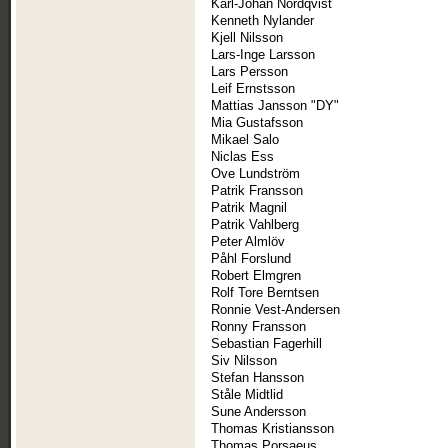
Karl-Johan Nordqvist
Kenneth Nylander
Kjell Nilsson
Lars-Inge Larsson
Lars Persson
Leif Ernstsson
Mattias Jansson "DY"
Mia Gustafsson
Mikael Salo
Niclas Ess
Ove Lundström
Patrik Fransson
Patrik Magnil
Patrik Vahlberg
Peter Almlöv
Påhl Forslund
Robert Elmgren
Rolf Tore Berntsen
Ronnie Vest-Andersen
Ronny Fransson
Sebastian Fagerhill
Siv Nilsson
Stefan Hansson
Ståle Midtlid
Sune Andersson
Thomas Kristiansson
Thomas Porsaeus