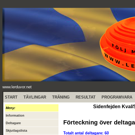
www.lerduvor.net
START
TÄVLINGAR
TRÄNING
RESULTAT
PROGRAMVARA
Sidenfejden Kval/
Meny:
Information
Förteckning över deltaga
Deltagare
Skjutlagslista
Totalt antal deltagare: 60