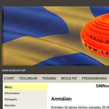
www.lerduvor.net
START
TÄVLINGAR
TRÄNING
RESULTAT
PROGRAMVARA
SM/Nor
Meny:
Information
Anmälan
Deltagare
Resultat
Anmälan till denna tävling stängdes 05.0