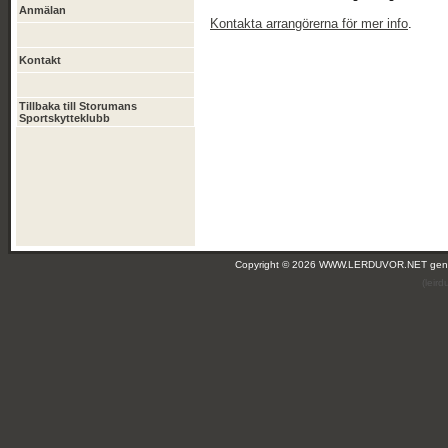
Anmälan
Kontakta arrangörerna för mer info
.
Kontakt
Tillbaka till Storumans
Sportskytteklubb
Copyright © 2026 WWW.LERDUVOR.NET ge
(leir