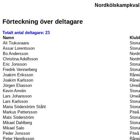
Nordkölskampkval 
Förteckning över deltagare
Totalt antal deltagare: 23
Namn
Klub
Ali Tiukuvaara
Storu
Assar Lorentsson
Storu
Bo Andersson
Nordm
Christina Adolfsson
Nordm
Eric Jonsson
Storu
Fredrik Vennerberg
Storu
Joakim Eriksson
Råneå
Joakim Karlsson
Råneå
Jörgen Eliasson
Umeå 
Kevin Amrèn
Storu
Lars Johansson
Umeå 
Lars Karlsson
Storu
Maria Söderström Ståhl
Storu
Markus Pettersson
Piteå
Mats Söderström
Storu
Mikael Dahlberg
Storu
Mikael Salo
Storu
Peder Jonsson
Piteå
Peter Henriksson
Råneå