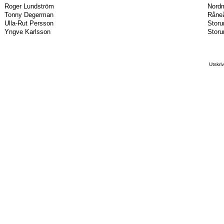
Roger Lundström
Nordm
Tonny Degerman
Råneå
Ulla-Rut Persson
Storu
Yngve Karlsson
Storu
Utskr