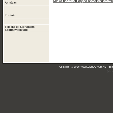
Klicka här för att öppna anmälningsformul
Anmälan
Kontakt
Tillbaka till Storumans
Sportskytteklubb
Copyright © 2026 WWW.LERDUVOR.NET ge
(leir