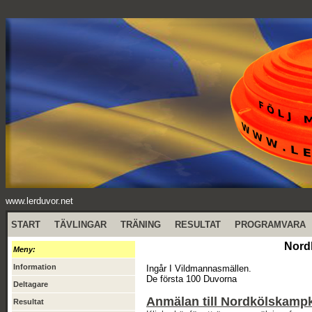
www.lerduvor.net
START
TÄVLINGAR
TRÄNING
RESULTAT
PROGRAMVARA
Nord
Meny:
Information
Ingår I Vildmannasmällen.
De första 100 Duvorna
Deltagare
Anmälan till Nordkölskamp
Resultat