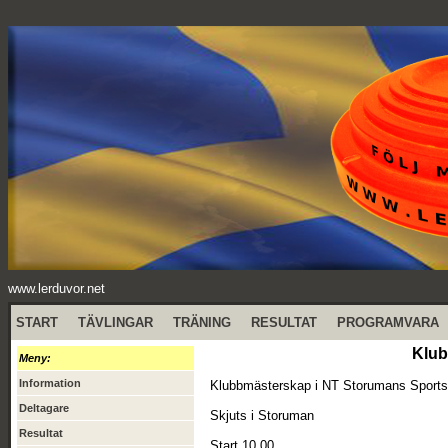
www.lerduvor.net
START
TÄVLINGAR
TRÄNING
RESULTAT
PROGRAMVARA
Klub
Meny:
Information
Klubbmästerskap i NT Storumans Sports
Deltagare
Skjuts i Storuman
Resultat
Start 10,00