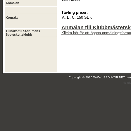
Anmälan
Tävling priser:
A, B, C:
150 SEK
Kontakt
Anmälan till Klubbmästers
Tillbaka till Storumans
Klicka här för att öppna anmälningsformul
Sportskytteklubb
Copyright © 2026 WWW.LERDUVOR.NET ge
(leir