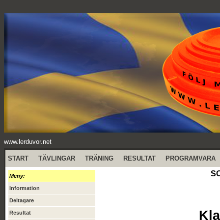
www.lerduvor.net
START
TÄVLINGAR
TRÄNING
RESULTAT
PROGRAMVARA
SO
Meny:
Information
Deltagare
Kla
Resultat