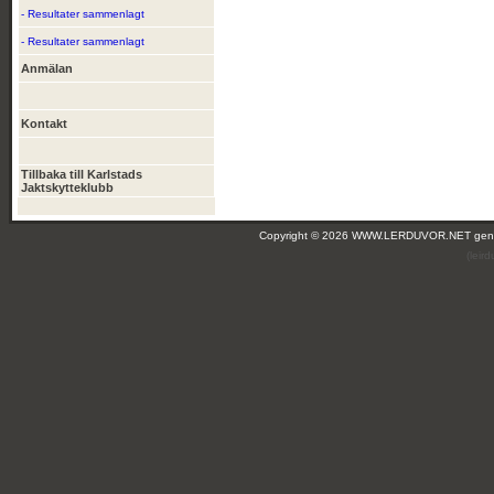
- Resultater sammenlagt
- Resultater sammenlagt
Anmälan
Kontakt
Tillbaka till Karlstads
Jaktskytteklubb
Copyright © 2026 WWW.LERDUVOR.NET ge
(leir