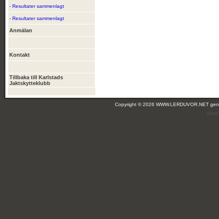
- Resultater sammenlagt
- Resultater sammenlagt
Anmälan
Kontakt
Tillbaka till Karlstads
Jaktskytteklubb
Copyright © 2026 WWW.LERDUVOR.NET ge
(leir