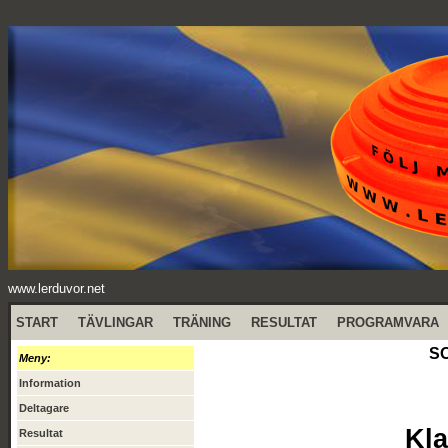
www.lerduvor.net
START
TÄVLINGAR
TRÄNING
RESULTAT
PROGRAMVARA
SO
Meny:
Information
Deltagare
Kla
Resultat