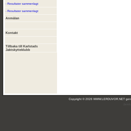
- Resultater sammenlagt
- Resultater sammenlagt
Anmälan
Kontakt
Tillbaka till Karlstads
Jaktskytteklubb
Copyright © 2026 WWW.LERDUVOR.NET ge
(leir