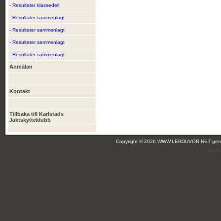
- Resultater klassedelt
- Resultater sammenlagt
- Resultater sammenlagt
- Resultater sammenlagt
- Resultater sammenlagt
Anmälan
Kontakt
Tillbaka till Karlstads
Jaktskytteklubb
Copyright © 2026 WWW.LERDUVOR.NET ge
(leir