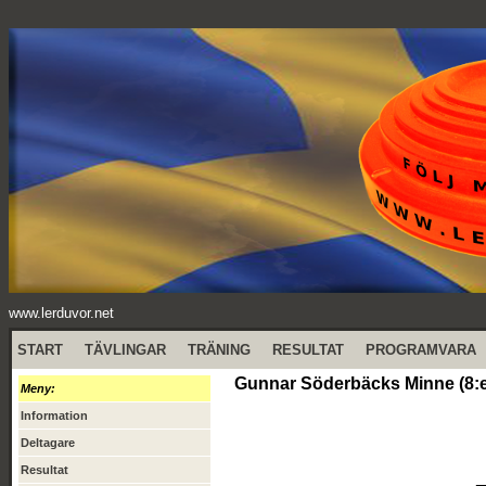
www.lerduvor.net
START
TÄVLINGAR
TRÄNING
RESULTAT
PROGRAMVARA
Gunnar Söderbäcks Minne (8:e 
Meny:
Information
Deltagare
Resultat