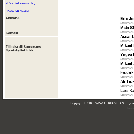
- Resultat sammanlagt
- Resultat klasser
Anmälan
Eric J
Storumans 
Mats S
Storumans 
Kontakt
Assar 
Storumans 
Mikael
Tillbaka till Storumans
Sportskytteklubb
Storumans 
Yngve 
Storumans 
Mikael
Storumans 
Fredri
Storumans 
Ali Tiu
Storumans 
Lars K
Storumans 
Copyright © 2026 WWW.LERDUVOR.NET ge
(leir