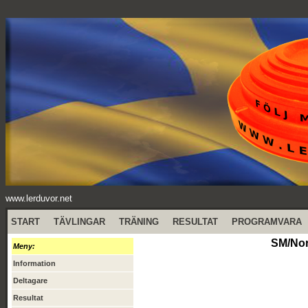
www.lerduvor.net
START
TÄVLINGAR
TRÄNING
RESULTAT
PROGRAMVARA
SM/Nor
Meny:
Information
Deltagare
Resultat