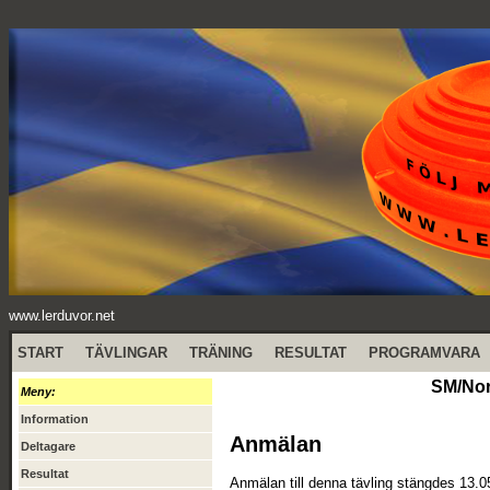
www.lerduvor.net
START
TÄVLINGAR
TRÄNING
RESULTAT
PROGRAMVARA
SM/Nor
Meny:
Information
Anmälan
Deltagare
Resultat
Anmälan till denna tävling stängdes 13.0