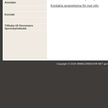
Anmälan
Kontakta arrangörerna för mer info
.
Kontakt
Tillbaka till Storumans
Sportskytteklubb
Copyright © 2026 WWW.LERDUVOR.NET ge
(leir