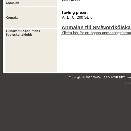
Anmälan
Tävling priser:
A, B, C:
200 SEK
Kontakt
Anmälan till SM/Nordkölsk
Tillbaka till Storumans
Klicka här för att öppna anmälningsformul
Sportskytteklubb
Copyright © 2026 WWW.LERDUVOR.NET ge
(leir