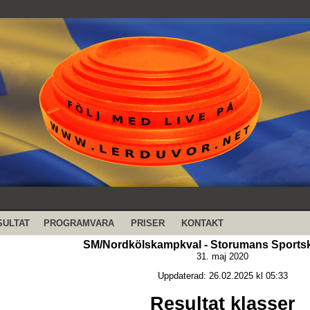
SULTAT
PROGRAMVARA
PRISER
KONTAKT
SM/Nordkölskampkval - Storumans Sportsk
31. maj 2020
Uppdaterad: 26.02.2025 kl 05:33
Resultat klasser