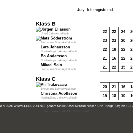
Jury: Inte registrerad.
Klass B
Jörgen Eliasson
22
22
24
2
Umeå Jaktskytteklubb
Mats Söderström
23
23
20
2
Storumans Sportskytteklubb
Lars Johansson
22
18
22
2
Nordmalings Jaktskytteklubb
Bo Andersson
21
16
22
2
Nordmalings Jaktskytteklubb
Mikael Salo
21
22
15
2
Storumans Sportskytteklubb
Klass C
Ali Tiukuvaara
20
21
16
1
Storumans Sportskytteklubb
Christina Adolfsson
15
18
10
1
Nordmalings Jaktskytteklubb
ght © 2026 WWW.LERDUVOR.NET genom
Sindre Asser Netland Nilssen ENK, Norge (Org.nr: 992 
(leirdue-web-76c49c557b-5zcqw)