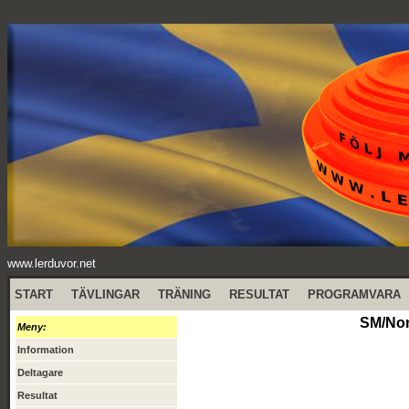
www.lerduvor.net
START
TÄVLINGAR
TRÄNING
RESULTAT
PROGRAMVARA
SM/Nor
Meny:
Information
Deltagare
Resultat