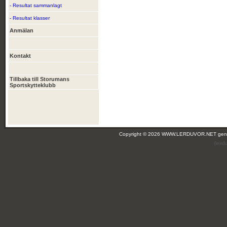
- Resultat sammanlagt
- Resultat klasser
Anmälan
Kontakt
Tillbaka till Storumans
Sportskytteklubb
Copyright © 2026 WWW.LERDUVOR.NET ge
(leir