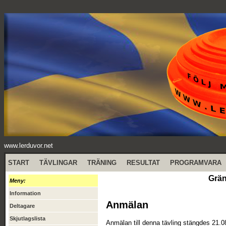
www.lerduvor.net
START
TÄVLINGAR
TRÄNING
RESULTAT
PROGRAMVARA
Grän
Meny:
Information
Anmälan
Deltagare
Skjutlagslista
Anmälan till denna tävling stängdes 21.0