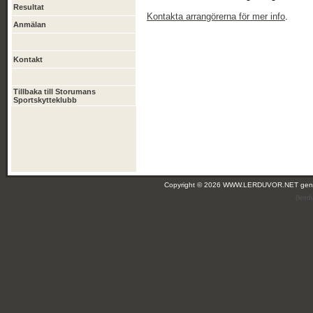
Resultat
Kontakta arrangörerna för mer info
.
Anmälan
Kontakt
Tillbaka till Storumans
Sportskytteklubb
Copyright © 2026 WWW.LERDUVOR.NET ge
(leir