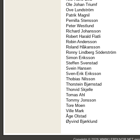
Ole Johan Triumf
Ove Lundström
Patrik Magnil
Pernilla Stensson
Peter Westlund
Richard Johansson
Robert Harald Flatli
Robin Andersson
Roland Håkansson
Ronny Lindberg Söderström
Simon Eriksson
Steffen Svenstad
Svein Hansen
Sven-Erik Eriksson
Thobias Nilsson
Thorstein Bjørnstad
Thorvid Skjelle
Tomas Ahl
Tommy Jonsson
Tore Moen
Ville Mark
Åge Olstad
Øyvind Bjørklund
Copyright © 2026 WWW.LERDUVOR.NET ge