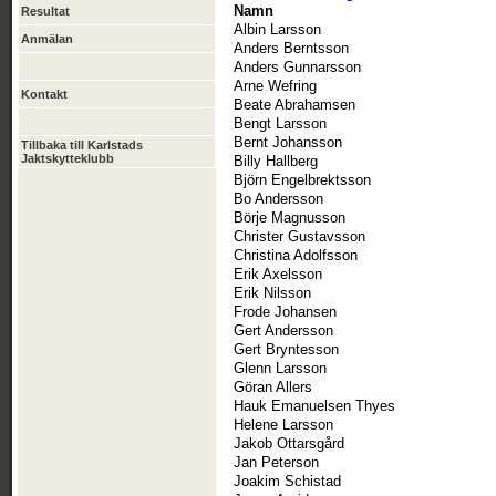
Namn
Resultat
Albin Larsson
Anmälan
Anders Berntsson
Anders Gunnarsson
Arne Wefring
Kontakt
Beate Abrahamsen
Bengt Larsson
Bernt Johansson
Tillbaka till Karlstads
Jaktskytteklubb
Billy Hallberg
Björn Engelbrektsson
Bo Andersson
Börje Magnusson
Christer Gustavsson
Christina Adolfsson
Erik Axelsson
Erik Nilsson
Frode Johansen
Gert Andersson
Gert Bryntesson
Glenn Larsson
Göran Allers
Hauk Emanuelsen Thyes
Helene Larsson
Jakob Ottarsgård
Jan Peterson
Joakim Schistad