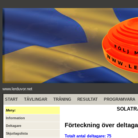
www.lerduvor.net
START
TÄVLINGAR
TRÄNING
RESULTAT
PROGRAMVARA
SOLATRÄF
Meny:
Information
Förteckning över deltaga
Deltagare
Skjutlagslista
Totalt antal deltagare: 75