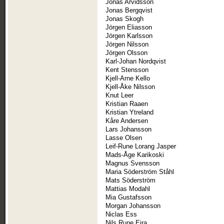
Jonas Arvidsson
Jonas Bergqvist
Jonas Skogh
Jörgen Eliasson
Jörgen Karlsson
Jörgen Nilsson
Jörgen Olsson
Karl-Johan Nordqvist
Kent Stensson
Kjell-Arne Kello
Kjell-Åke Nilsson
Knut Leer
Kristian Raaen
Kristian Ytreland
Kåre Andersen
Lars Johansson
Lasse Olsen
Leif-Rune Lorang Jasper
Mads-Åge Karikoski
Magnus Svensson
Maria Söderström Ståhl
Mats Söderström
Mattias Modahl
Mia Gustafsson
Morgan Johansson
Niclas Ess
Nils Rune Eira