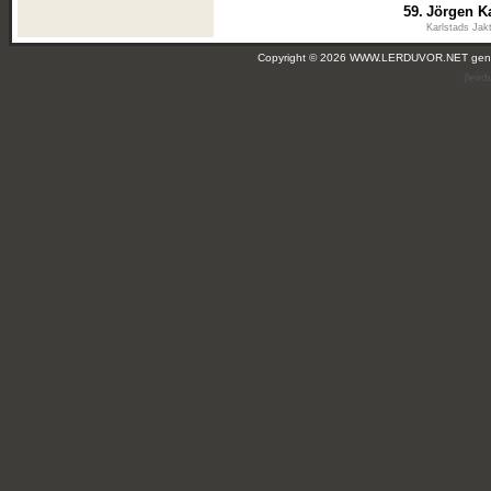
59.
Jörgen K
Karlstads Jak
Copyright © 2026 WWW.LERDUVOR.NET ge
(leir