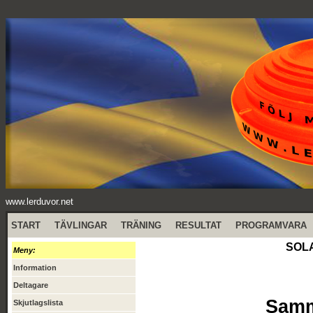
www.lerduvor.net
START
TÄVLINGAR
TRÄNING
RESULTAT
PROGRAMVARA
SOLA
Meny:
Information
Deltagare
Samma
Skjutlagslista