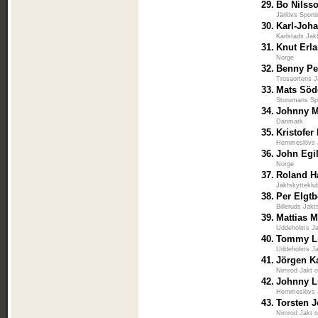
29.
Bo Nilss
Järlövs Sport
30.
Karl-Joh
Karlstads Jak
31.
Knut Erl
Norge
32.
Benny Pe
Trosaortens J
33.
Mats Söd
Storumans Sp
34.
Johnny 
Danmark
35.
Kristofer
Hemmeslövs J
36.
John Egi
Norge
37.
Roland H
Jaktskytteklu
38.
Per Elgtb
Billeruds Jakt
39.
Mattias 
Uddeholms Ja
40.
Tommy L
Uddeholms Ja
41.
Jörgen K
Nimrod Jakt 
42.
Johnny 
Hemmeslövs J
43.
Torsten 
Nimrod Jakt 