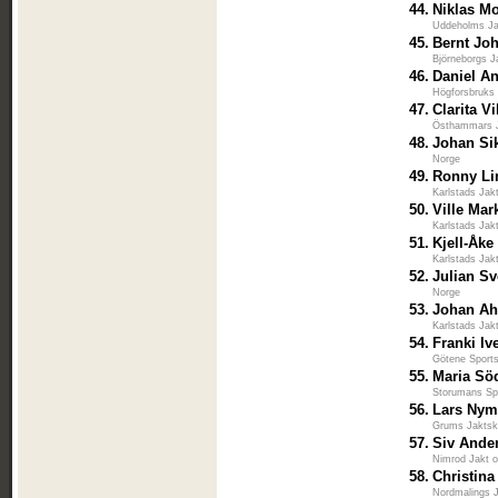
44.
Niklas M
Uddeholms Ja
45.
Bernt Jo
Björneborgs J
46.
Daniel A
Högforsbruks 
47.
Clarita V
Östhammars J
48.
Johan Si
Norge
49.
Ronny Li
Karlstads Jak
50.
Ville Mar
Karlstads Jak
51.
Kjell-Åke
Karlstads Jak
52.
Julian S
Norge
53.
Johan Ah
Karlstads Jak
54.
Franki Iv
Götene Sports
55.
Maria Sö
Storumans Sp
56.
Lars Ny
Grums Jaktsk
57.
Siv Ande
Nimrod Jakt 
58.
Christina
Nordmalings J