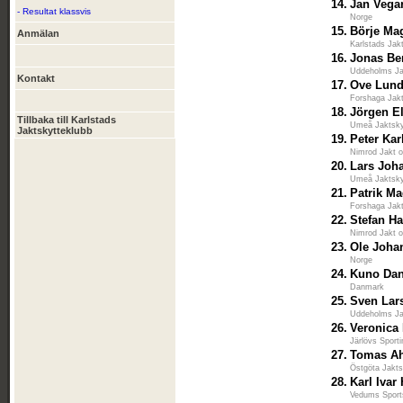
14.
Jan Vega
- Resultat klassvis
Norge
15.
Börje Ma
Anmälan
Karlstads Jak
16.
Jonas Be
Uddeholms Ja
Kontakt
17.
Ove Lun
Forshaga Jakt
18.
Jörgen E
Tillbaka till Karlstads
Umeå Jaktsky
Jaktskytteklubb
19.
Peter Kar
Nimrod Jakt 
20.
Lars Joh
Umeå Jaktsky
21.
Patrik Ma
Forshaga Jakt
22.
Stefan H
Nimrod Jakt 
23.
Ole Joha
Norge
24.
Kuno Dan
Danmark
25.
Sven Lar
Uddeholms Ja
26.
Veronica 
Järlövs Sport
27.
Tomas A
Östgöta Jakts
28.
Karl Ivar
Vedums Sport