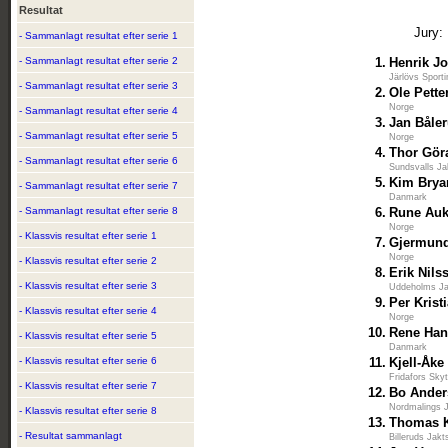
Resultat
Jury:
- Sammanlagt resultat efter serie 1
- Sammanlagt resultat efter serie 2
1.
Henrik J
Järlövs Sport
- Sammanlagt resultat efter serie 3
2.
Ole Pett
Norge
- Sammanlagt resultat efter serie 4
3.
Jan Båle
- Sammanlagt resultat efter serie 5
Norge
4.
Thor Gör
- Sammanlagt resultat efter serie 6
Sundsvalls Ja
5.
Kim Brya
- Sammanlagt resultat efter serie 7
Danmark
- Sammanlagt resultat efter serie 8
6.
Rune Auk
Norge
- Klassvis resultat efter serie 1
7.
Gjermun
Norge
- Klassvis resultat efter serie 2
8.
Erik Nils
- Klassvis resultat efter serie 3
Uddeholms Ja
9.
Per Krist
- Klassvis resultat efter serie 4
Norge
10.
Rene Ha
- Klassvis resultat efter serie 5
Danmark
- Klassvis resultat efter serie 6
11.
Kjell-Åke
Fridafors Skyt
- Klassvis resultat efter serie 7
12.
Bo Ande
Nordmalings J
- Klassvis resultat efter serie 8
13.
Thomas K
- Resultat sammanlagt
Billeruds Jakt