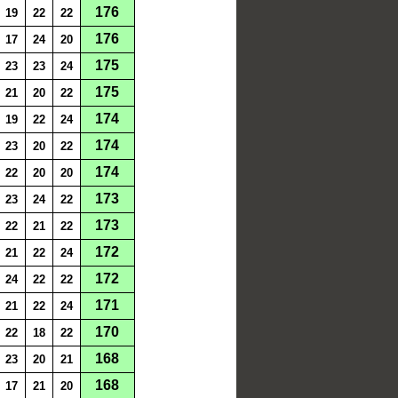
176
19
22
22
176
17
24
20
175
23
23
24
175
21
20
22
174
19
22
24
174
23
20
22
174
22
20
20
173
23
24
22
173
22
21
22
172
21
22
24
172
24
22
22
171
21
22
24
170
22
18
22
168
23
20
21
168
17
21
20