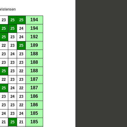
ristensen
194
23
25
25
194
25
25
24
192
25
23
24
189
22
23
25
188
23
24
23
188
23
23
23
188
25
23
22
187
22
23
23
187
25
24
22
186
23
24
23
186
23
23
22
185
24
23
24
185
21
25
21