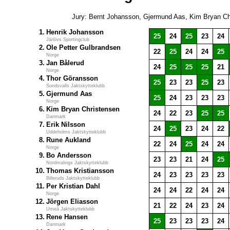
Jury: Bernt Johansson, Gjermund Aas, Kim Bryan Ch
1.
Henrik Johansson
25
24
25
23
24
Järlövs Sportingclub
2.
Ole Petter Gulbrandsen
22
25
24
24
25
Norge
3.
Jan Bålerud
24
25
25
25
21
Norge
4.
Thor Göransson
25
23
23
25
23
Sundsvalls Jaktskytteklubb
5.
Gjermund Aas
25
24
23
23
23
Norge
6.
Kim Bryan Christensen
24
22
23
25
25
Danmark
7.
Erik Nilsson
24
25
23
24
22
Uddeholms Jaktskytteklubb
8.
Rune Aukland
22
24
25
24
24
Norge
9.
Bo Andersson
23
23
21
24
25
Nordmalings Jaktskytteklubb
10.
Thomas Kristiansson
24
23
23
23
23
Billeruds Jaktskytteklubb
11.
Per Kristian Dahl
24
24
22
24
24
Norge
12.
Jörgen Eliasson
21
22
24
23
24
Umeå Jaktskytteklubb
13.
Rene Hansen
25
23
23
23
24
Danmark