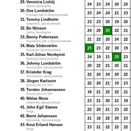
29.
Veronica Lishöj
24
23
24
20
22
Järlövs Sportingclub
30.
Ove Lundström
23
24
24
21
23
Forshaga Jakt & Sportskytteklubb
31.
Tommy Lindholm
23
23
20
19
20
Uddeholms Jaktskytteklubb
32.
Bo Nilsson
24
20
25
22
21
Järlövs Sportingclub
33.
Benny Pettersson
21
22
20
24
22
Trosaortens Jakt o Sportskytteklubb
34.
Mats Söderström
25
23
22
20
19
Storumans Sportskytteklubb
35.
Karl-Johan Nordqvist
24
19
21
25
23
Karlstads Jaktskytteklubb
36.
Johnny Lundström
20
22
21
20
21
Hemmeslövs Jaktskytteklubb
37.
Kristofer Krag
22
20
24
20
22
Hemmeslövs Jaktskytteklubb
38.
Jörgen Karlsson
22
20
21
19
23
Nimrod Jakt och SSF
39.
Torsten Johannesson
18
21
22
22
21
Nimrod Jakt och SSF
40.
Niklas Moss
23
21
20
21
19
Uddeholms Jaktskytteklubb
41.
John Egil Stanes
22
20
21
23
22
Norge
42.
Bernt Johansson
21
18
22
20
23
Björneborgs Jaktskytteklubb
43.
Knut Erland Hansen
23
21
22
22
22
Norge