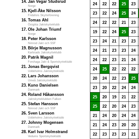
14.
Jan Vegar Studsrud
24
22
22
25
23
Norge
15.
Kjell-Åke Nilsson
23
22
24
25
24
Fridafors Skytteförening
16.
Tomas Ahl
24
22
22
21
23
Östgöta Jaktskytteklubb
17.
Ole Johan Triumf
19
22
24
25
23
Norge
18.
Peter Karlsson
23
24
21
23
23
Nimrod Jakt och SSF
19.
Börje Magnusson
24
21
23
23
24
Karlstads Jaktskytteklubb
20.
Patrik Magnil
24
22
23
21
24
Forshaga Jakt & Sportskytteklubb
21.
Jonas Bergqvist
24
25
22
22
22
Uddeholms Jaktskytteklubb
22.
Lars Johansson
20
24
22
23
25
Umeå Jaktskytteklubb
23.
Kuno Danielsen
23
20
22
24
24
Danmark
24.
Roland Håkansson
25
20
19
21
22
Jaktskytteklubben Falken
25.
Stefan Hansson
25
22
20
24
23
Nimrod Jakt och SSF
26.
Sven Larsson
21
24
20
24
24
Uddeholms Jaktskytteklubb
27.
Johnny Mogensen
21
24
23
20
20
Danmark
28.
Karl Ivar Holmstrand
22
23
23
23
21
Vedums Sportskytteklubb