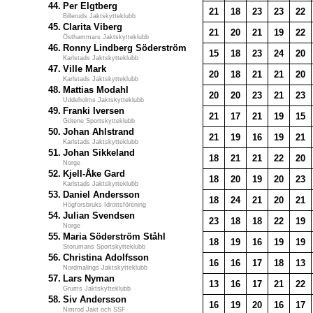
44.
Per Elgtberg
21
18
23
23
22
Billeruds Jaktskytteklubb
45.
Clarita Viberg
21
20
21
19
22
Östhammars Jaktskytteklubb
46.
Ronny Lindberg Söderström
15
18
23
24
20
Karlstads Jaktskytteklubb
47.
Ville Mark
20
18
21
21
20
Karlstads Jaktskytteklubb
48.
Mattias Modahl
20
20
23
21
23
Uddeholms Jaktskytteklubb
49.
Franki Iversen
21
17
21
19
15
Götene Sportskytteklubb
50.
Johan Ahlstrand
21
19
16
19
21
Karlstads Jaktskytteklubb
51.
Johan Sikkeland
18
21
21
22
20
Norge
52.
Kjell-Åke Gard
18
20
19
20
23
Karlstads Jaktskytteklubb
53.
Daniel Andersson
18
24
21
20
21
Högforsbruks Idrottsförening
54.
Julian Svendsen
23
18
18
22
19
Norge
55.
Maria Söderström Ståhl
18
19
16
19
19
Storumans Sportskytteklubb
56.
Christina Adolfsson
16
16
17
18
13
Nordmalings Jaktskytteklubb
57.
Lars Nyman
13
16
17
21
22
Grums Jaktskytteklubb
58.
Siv Andersson
16
19
20
16
17
Nimrod Jakt och SSF