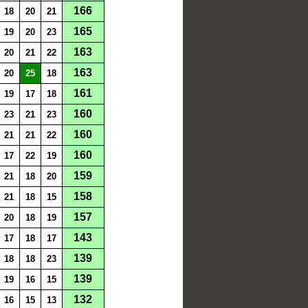
166
18
20
21
165
19
20
23
163
20
21
22
163
20
25
18
161
19
17
18
160
23
21
23
160
21
21
22
160
17
22
19
159
21
18
20
158
21
18
15
157
20
18
19
143
17
18
17
139
18
18
23
139
19
16
15
132
16
15
13