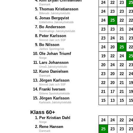
4.
Kim Bryan Christensen
24
22
23
25
Danmark
5.
Thomas Kristiansson
24
23
23
23
Billeruds Jaktskytteklubb
6.
Jonas Bergqvist
24
25
22
22
Uddeholms Jaktskytteklubb
7.
Bo Andersson
23
23
21
24
Nordmalings Jaktskytteklubb
8.
Peter Karlsson
23
24
21
23
Nimrod Jakt och SSF
9.
Bo Nilsson
24
20
25
22
Järlövs Sportingclub
10.
Ole Johan Triumf
19
22
24
25
Norge
11.
Lars Johansson
20
24
22
23
Umeå Jaktskytteklubb
12.
Kuno Danielsen
23
20
22
24
Danmark
13.
Jörgen Karlsson
22
20
21
19
Nimrod Jakt och SSF
14.
Franki Iversen
21
17
21
19
Götene Sportskytteklubb
15.
Jörgen Karlsson
15
13
15
15
Karlstads Jaktskytteklubb
Klass 60+
1.
Per Kristian Dahl
24
24
22
24
Norge
2.
Rene Hansen
25
23
23
23
Danmark