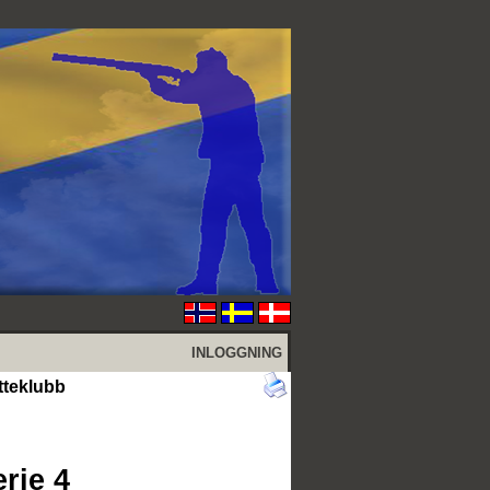
INLOGGNING
tteklubb
erie 4