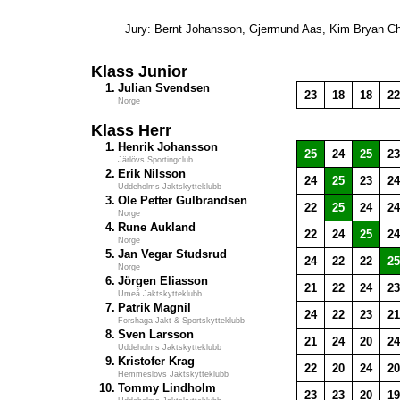
Jury: Bernt Johansson, Gjermund Aas, Kim Bryan Ch
Klass Junior
1.
Julian Svendsen
23
18
18
22
Norge
Klass Herr
1.
Henrik Johansson
25
24
25
23
Järlövs Sportingclub
2.
Erik Nilsson
24
25
23
24
Uddeholms Jaktskytteklubb
3.
Ole Petter Gulbrandsen
22
25
24
24
Norge
4.
Rune Aukland
22
24
25
24
Norge
5.
Jan Vegar Studsrud
24
22
22
25
Norge
6.
Jörgen Eliasson
21
22
24
23
Umeå Jaktskytteklubb
7.
Patrik Magnil
24
22
23
21
Forshaga Jakt & Sportskytteklubb
8.
Sven Larsson
21
24
20
24
Uddeholms Jaktskytteklubb
9.
Kristofer Krag
22
20
24
20
Hemmeslövs Jaktskytteklubb
10.
Tommy Lindholm
23
23
20
19