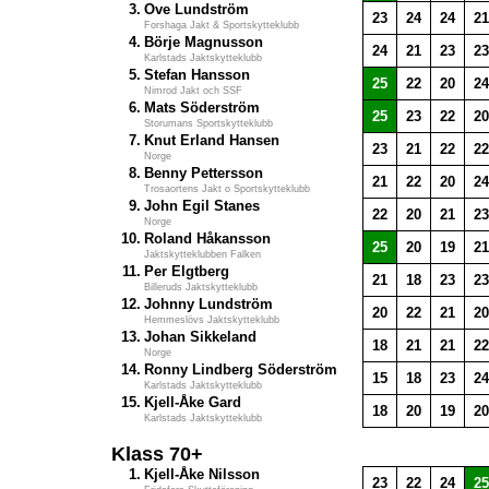
3.
Ove Lundström
23
24
24
21
Forshaga Jakt & Sportskytteklubb
4.
Börje Magnusson
24
21
23
23
Karlstads Jaktskytteklubb
5.
Stefan Hansson
25
22
20
24
Nimrod Jakt och SSF
6.
Mats Söderström
25
23
22
20
Storumans Sportskytteklubb
7.
Knut Erland Hansen
23
21
22
22
Norge
8.
Benny Pettersson
21
22
20
24
Trosaortens Jakt o Sportskytteklubb
9.
John Egil Stanes
22
20
21
23
Norge
10.
Roland Håkansson
25
20
19
21
Jaktskytteklubben Falken
11.
Per Elgtberg
21
18
23
23
Billeruds Jaktskytteklubb
12.
Johnny Lundström
20
22
21
20
Hemmeslövs Jaktskytteklubb
13.
Johan Sikkeland
18
21
21
22
Norge
14.
Ronny Lindberg Söderström
15
18
23
24
Karlstads Jaktskytteklubb
15.
Kjell-Åke Gard
18
20
19
20
Karlstads Jaktskytteklubb
Klass 70+
1.
Kjell-Åke Nilsson
23
22
24
25