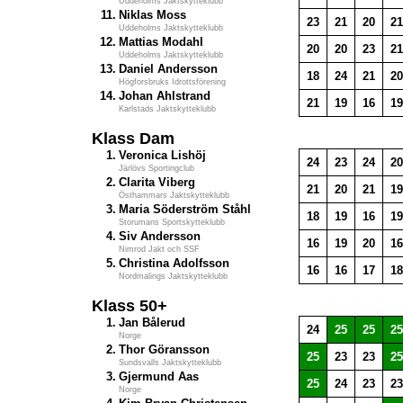
Uddeholms Jaktskytteklubb
11.
Niklas Moss
23
21
20
21
Uddeholms Jaktskytteklubb
12.
Mattias Modahl
20
20
23
21
Uddeholms Jaktskytteklubb
13.
Daniel Andersson
18
24
21
20
Högforsbruks Idrottsförening
14.
Johan Ahlstrand
21
19
16
19
Karlstads Jaktskytteklubb
Klass Dam
1.
Veronica Lishöj
24
23
24
20
Järlövs Sportingclub
2.
Clarita Viberg
21
20
21
19
Östhammars Jaktskytteklubb
3.
Maria Söderström Ståhl
18
19
16
19
Storumans Sportskytteklubb
4.
Siv Andersson
16
19
20
16
Nimrod Jakt och SSF
5.
Christina Adolfsson
16
16
17
18
Nordmalings Jaktskytteklubb
Klass 50+
1.
Jan Bålerud
24
25
25
25
Norge
2.
Thor Göransson
25
23
23
25
Sundsvalls Jaktskytteklubb
3.
Gjermund Aas
25
24
23
23
Norge