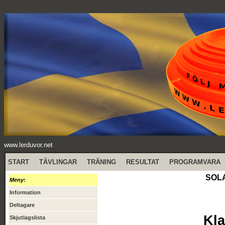
www.lerduvor.net
START
TÄVLINGAR
TRÄNING
RESULTAT
PROGRAMVARA
SOLA
Meny:
Information
Deltagare
Kla
Skjutlagslista