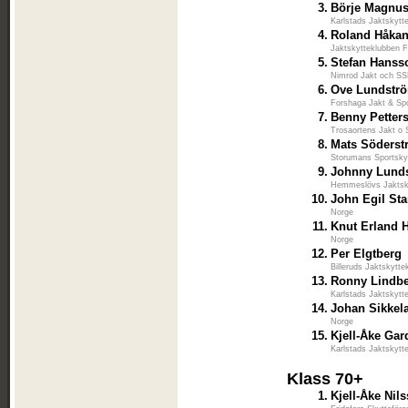
3.
Börje Magnu
Karlstads Jaktskytt
4.
Roland Håka
Jaktskytteklubben 
5.
Stefan Hanss
Nimrod Jakt och S
6.
Ove Lundstr
Forshaga Jakt & Spo
7.
Benny Petter
Trosaortens Jakt o 
8.
Mats Söders
Storumans Sportsky
9.
Johnny Lund
Hemmeslövs Jaktsk
10.
John Egil St
Norge
11.
Knut Erland 
Norge
12.
Per Elgtberg
Billeruds Jaktskytte
13.
Ronny Lindb
Karlstads Jaktskytt
14.
Johan Sikkel
Norge
15.
Kjell-Åke Gar
Karlstads Jaktskytt
Klass 70+
1.
Kjell-Åke Nil