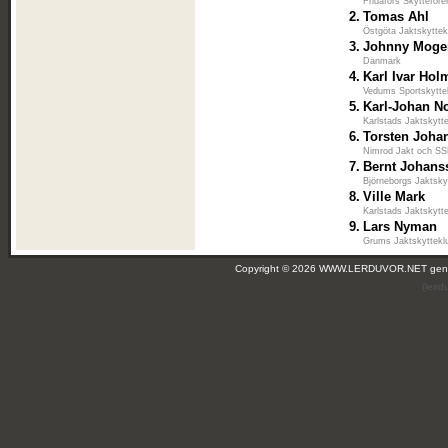
Fridafors Skytteföre
2.
Tomas Ahl
Östgöta Jaktskyttek
3.
Johnny Moge
Danmark
4.
Karl Ivar Hol
Vedums Sportskytte
5.
Karl-Johan N
Karlstads Jaktskytt
6.
Torsten Joha
Nimrod Jakt och S
7.
Bernt Johans
Björneborgs Jaktsky
8.
Ville Mark
Karlstads Jaktskytt
9.
Lars Nyman
Grums Jaktskyttekl
Copyright © 2026 WWW.LERDUVOR.NET ge
(leir