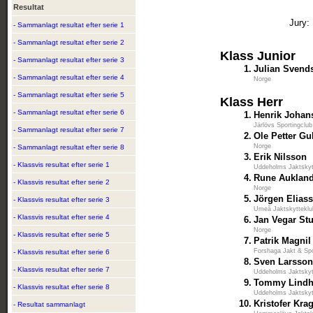
Resultat
Jury:
- Sammanlagt resultat efter serie 1
- Sammanlagt resultat efter serie 2
Klass Junior
- Sammanlagt resultat efter serie 3
1.
Julian Svend
- Sammanlagt resultat efter serie 4
Norge
- Sammanlagt resultat efter serie 5
Klass Herr
- Sammanlagt resultat efter serie 6
1.
Henrik Johan
Järlövs Sportingclub
- Sammanlagt resultat efter serie 7
2.
Ole Petter G
Norge
- Sammanlagt resultat efter serie 8
3.
Erik Nilsson
- Klassvis resultat efter serie 1
Uddeholms Jaktskyt
4.
Rune Auklan
- Klassvis resultat efter serie 2
Norge
5.
Jörgen Elias
- Klassvis resultat efter serie 3
Umeå Jaktskyttekl
- Klassvis resultat efter serie 4
6.
Jan Vegar St
Norge
- Klassvis resultat efter serie 5
7.
Patrik Magnil
Forshaga Jakt & Spo
- Klassvis resultat efter serie 6
8.
Sven Larsso
- Klassvis resultat efter serie 7
Uddeholms Jaktskyt
9.
Tommy Lind
- Klassvis resultat efter serie 8
Uddeholms Jaktskyt
10.
Kristofer Kra
- Resultat sammanlagt