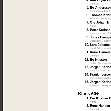
4.
Kim Bryan Ch
Danmark
5.
Bo Andersso
Nordmalings Jaktsk
6.
Thomas Krist
Billeruds Jaktskytte
7.
Ole Johan Tr
Norge
8.
Peter Karlsso
Nimrod Jakt och S
9.
Jonas Bergqv
Uddeholms Jaktskyt
10.
Lars Johans
Umeå Jaktskyttekl
11.
Kuno Daniels
Danmark
12.
Bo Nilsson
Järlövs Sportingclub
13.
Jörgen Karls
Nimrod Jakt och S
14.
Franki Iverse
Götene Sportskytte
15.
Jörgen Karls
Karlstads Jaktskytt
Klass 60+
1.
Per Kristian 
Norge
2.
Rene Hansen
Danmark