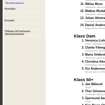
Hemmeslövs Jaktsk
- Resultat klassvis
11.
Niklas Moss
Uddeholms Jaktskyt
Anmälan
12.
Mattias Moda
Uddeholms Jaktskyt
13.
Johan Ahlstr
Kontakt
Karlstads Jaktskytt
14.
Daniel Ander
Högforsbruks Idrott
Tillbaka till Karlstads
Jaktskytteklubb
Klass Dam
1.
Veronica Lish
Järlövs Sportingclub
2.
Clarita Viber
Östhammars Jaktsk
3.
Maria Söders
Storumans Sportsky
4.
Christina Ado
Nordmalings Jaktsk
5.
Siv Andersso
Nimrod Jakt och S
Klass 50+
1.
Jan Bålerud
Norge
2.
Thor Görans
Sundsvalls Jaktskyt
3.
Gjermund Aa
Norge