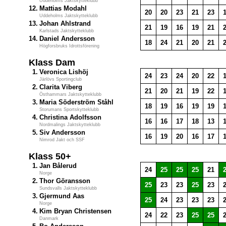
Uddeholms Jaktskytteklubb
12.
Mattias Modahl
20
20
23
21
23
Uddeholms Jaktskytteklubb
13.
Johan Ahlstrand
21
19
16
19
21
Karlstads Jaktskytteklubb
14.
Daniel Andersson
18
24
21
20
21
Högforsbruks Idrottsförening
Klass Dam
1.
Veronica Lishöj
24
23
24
20
22
Järlövs Sportingclub
2.
Clarita Viberg
21
20
21
19
22
Östhammars Jaktskytteklubb
3.
Maria Söderström Ståhl
18
19
16
19
19
Storumans Sportskytteklubb
4.
Christina Adolfsson
16
16
17
18
13
Nordmalings Jaktskytteklubb
5.
Siv Andersson
16
19
20
16
17
Nimrod Jakt och SSF
Klass 50+
1.
Jan Bålerud
24
25
25
25
21
Norge
2.
Thor Göransson
25
23
23
25
23
Sundsvalls Jaktskytteklubb
3.
Gjermund Aas
25
24
23
23
23
Norge
4.
Kim Bryan Christensen
24
22
23
25
25
Danmark