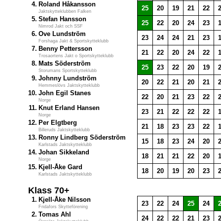
4.
Roland Håkansson
25
20
19
21
22
Jaktskytteklubben Falken
5.
Stefan Hansson
25
22
20
24
23
Nimrod Jakt och SSF
6.
Ove Lundström
23
24
24
21
23
Forshaga Jakt & Sportskytteklubb
7.
Benny Pettersson
21
22
20
24
22
Trosaortens Jakt o Sportskytteklubb
8.
Mats Söderström
25
23
22
20
19
Storumans Sportskytteklubb
9.
Johnny Lundström
20
22
21
20
21
Hemmeslövs Jaktskytteklubb
10.
John Egil Stanes
22
20
21
23
22
Norge
11.
Knut Erland Hansen
23
21
22
22
22
Norge
12.
Per Elgtberg
21
18
23
23
22
Billeruds Jaktskytteklubb
13.
Ronny Lindberg Söderström
15
18
23
24
20
Karlstads Jaktskytteklubb
14.
Johan Sikkeland
18
21
21
22
20
Norge
15.
Kjell-Åke Gard
18
20
19
20
23
Karlstads Jaktskytteklubb
Klass 70+
1.
Kjell-Åke Nilsson
23
22
24
25
24
Fridafors Skytteförening
2.
Tomas Ahl
24
22
22
21
23