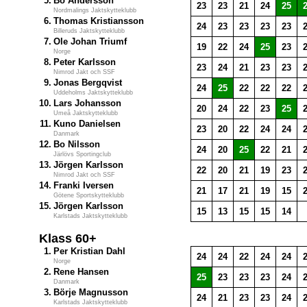
5.
Bo Andersson
23
23
21
24
25
Nordmalings Jaktskytteklubb
6.
Thomas Kristiansson
24
23
23
23
23
Billeruds Jaktskytteklubb
7.
Ole Johan Triumf
19
22
24
25
23
Norge
8.
Peter Karlsson
23
24
21
23
23
Nimrod Jakt och SSF
9.
Jonas Bergqvist
24
25
22
22
22
Uddeholms Jaktskytteklubb
10.
Lars Johansson
20
24
22
23
25
Umeå Jaktskytteklubb
11.
Kuno Danielsen
23
20
22
24
24
Danmark
12.
Bo Nilsson
24
20
25
22
21
Järlövs Sportingclub
13.
Jörgen Karlsson
22
20
21
19
23
Nimrod Jakt och SSF
14.
Franki Iversen
21
17
21
19
15
Götene Sportskytteklubb
15.
Jörgen Karlsson
15
13
15
15
14
Karlstads Jaktskytteklubb
Klass 60+
1.
Per Kristian Dahl
24
24
22
24
24
Norge
2.
Rene Hansen
25
23
23
23
24
Danmark
3.
Börje Magnusson
24
21
23
23
24
Karlstads Jaktskytteklubb