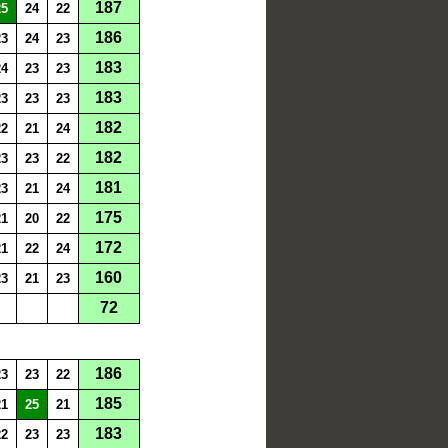
187
25
24
22
186
23
24
23
183
24
23
23
183
23
23
23
182
22
21
24
182
23
23
22
181
23
21
24
175
21
20
22
172
21
22
24
160
23
21
23
72
186
23
23
22
185
21
25
21
183
22
23
23