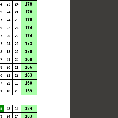
178
24
23
24
178
19
24
21
176
17
24
20
174
19
22
24
174
23
20
22
173
23
24
22
170
22
18
22
168
17
21
20
166
18
20
21
163
20
21
22
160
17
22
19
159
21
18
20
184
25
22
19
183
23
24
24