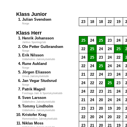
Klass Junior
1.
Julian Svendsen
23
18
18
22
19
Norge
Klass Herr
1.
Henrik Johansson
25
24
25
23
24
Järlövs Sportingclub
2.
Ole Petter Gulbrandsen
22
25
24
24
25
Norge
3.
Erik Nilsson
24
25
23
24
22
Uddeholms Jaktskytteklubb
4.
Rune Aukland
22
24
25
24
24
Norge
5.
Jörgen Eliasson
21
22
24
23
24
Umeå Jaktskytteklubb
6.
Jan Vegar Studsrud
24
22
22
25
23
Norge
7.
Patrik Magnil
24
22
23
21
24
Forshaga Jakt & Sportskytteklubb
8.
Sven Larsson
21
24
20
24
24
Uddeholms Jaktskytteklubb
9.
Tommy Lindholm
23
23
20
19
20
Uddeholms Jaktskytteklubb
10.
Kristofer Krag
22
20
24
20
22
Hemmeslövs Jaktskytteklubb
11.
Niklas Moss
23
21
20
21
19