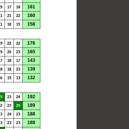
161
19
17
18
160
21
21
22
158
21
18
15
176
19
22
22
165
19
20
23
143
17
18
17
139
18
18
23
132
16
15
13
192
25
23
24
189
22
23
25
188
23
24
23
188
23
23
23