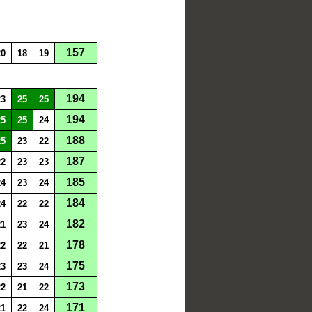
157
20
18
19
194
23
25
25
194
25
25
24
188
25
23
22
187
22
23
23
185
24
23
24
184
24
22
22
182
21
23
24
178
22
22
21
175
23
23
24
173
22
21
22
171
21
22
24