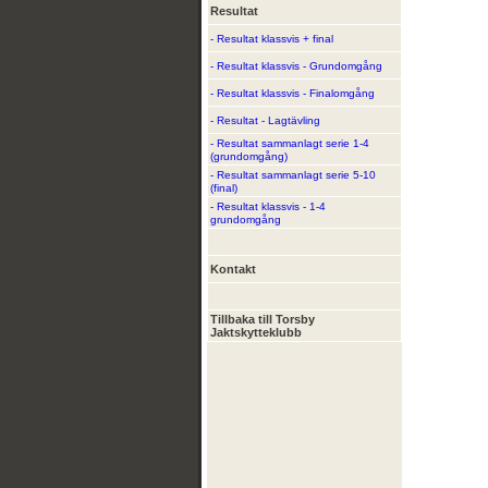
Resultat
- Resultat klassvis + final
- Resultat klassvis - Grundomgång
- Resultat klassvis - Finalomgång
- Resultat - Lagtävling
- Resultat sammanlagt serie 1-4
(grundomgång)
- Resultat sammanlagt serie 5-10
(final)
- Resultat klassvis - 1-4
grundomgång
Kontakt
Tillbaka till Torsby
Jaktskytteklubb