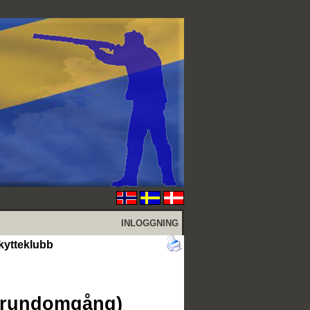
INLOGGNING
kytteklubb
(grundomgång)