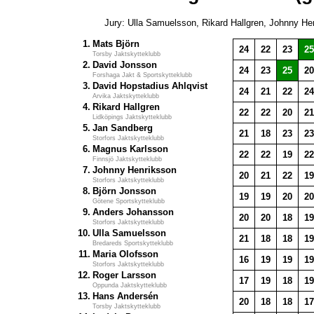
Jury: Ulla Samuelsson, Rikard Hallgren, Johnny He
1.
Mats Björn
24
22
23
25
Torsby Jaktskytteklubb
2.
David Jonsson
24
23
25
20
Forshaga Jakt & Sportskytteklubb
3.
David Hopstadius Ahlqvist
24
21
22
24
Arvika Jaktskytteklubb
4.
Rikard Hallgren
22
22
20
21
Lidköpings Jaktskytteklubb
5.
Jan Sandberg
21
18
23
23
Storfors Jaktskytteklubb
6.
Magnus Karlsson
22
22
19
22
Finnsjö Jaktskytteklubb
7.
Johnny Henriksson
20
21
22
19
Storfors Jaktskytteklubb
8.
Björn Jonsson
19
19
20
20
Götene Sportskytteklubb
9.
Anders Johansson
20
20
18
19
Storfors Jaktskytteklubb
10.
Ulla Samuelsson
21
18
18
19
Bredareds Sportskytteklubb
11.
Maria Olofsson
16
19
19
19
Storfors Jaktskytteklubb
12.
Roger Larsson
17
19
18
19
Oppunda Jaktskytteklubb
13.
Hans Andersén
20
18
18
17
Torsby Jaktskytteklubb