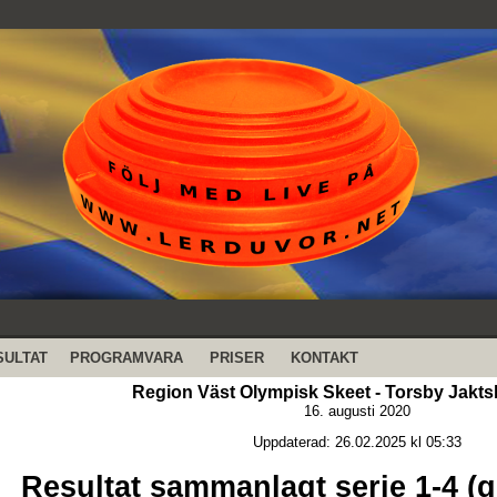
SULTAT
PROGRAMVARA
PRISER
KONTAKT
Region Väst Olympisk Skeet - Torsby Jakts
16. augusti 2020
Uppdaterad: 26.02.2025 kl 05:33
Resultat sammanlagt serie 1-4 