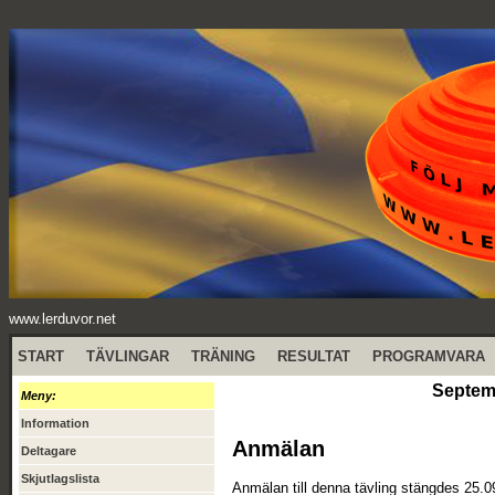
www.lerduvor.net
START
TÄVLINGAR
TRÄNING
RESULTAT
PROGRAMVARA
Septem
Meny:
Information
Anmälan
Deltagare
Skjutlagslista
Anmälan till denna tävling stängdes 25.0