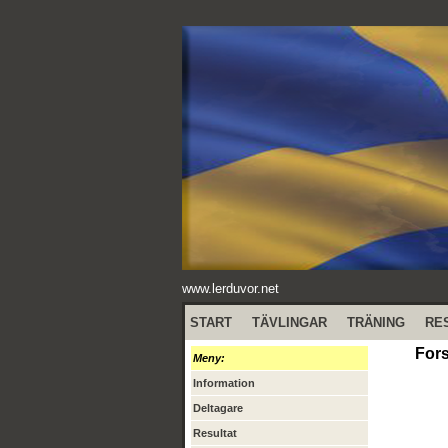
www.lerduvor.net
START
TÄVLINGAR
TRÄNING
RE
Fors
Meny:
Information
Deltagare
Resultat