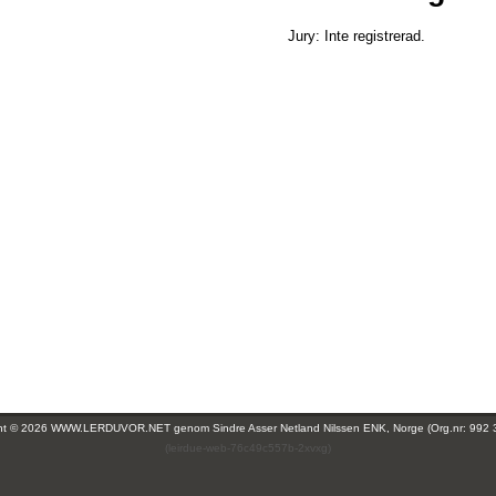
Jury: Inte registrerad.
ght © 2026 WWW.LERDUVOR.NET genom
Sindre Asser Netland Nilssen ENK, Norge (Org.nr: 992 
(leirdue-web-76c49c557b-2xvxg)